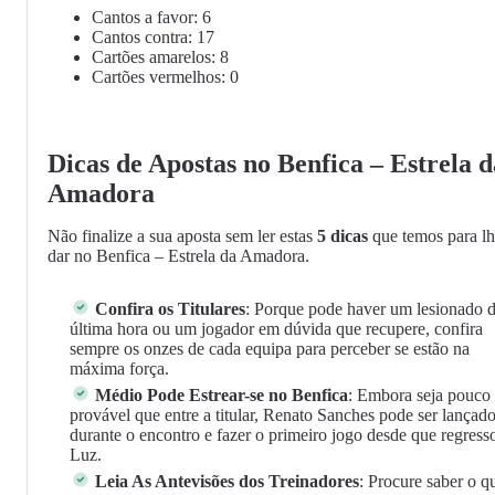
Cantos a favor: 6
Cantos contra: 17
Cartões amarelos: 8
Cartões vermelhos: 0
Dicas de Apostas no Benfica – Estrela d
Amadora
Não finalize a sua aposta sem ler estas
5 dicas
que temos para l
dar no Benfica – Estrela da Amadora.
Confira os Titulares
: Porque pode haver um lesionado 
última hora ou um jogador em dúvida que recupere, confira
sempre os onzes de cada equipa para perceber se estão na
máxima força.
Médio Pode Estrear-se no Benfica
: Embora seja pouco
provável que entre a titular, Renato Sanches pode ser lançad
durante o encontro e fazer o primeiro jogo desde que regress
Luz.
Leia As Antevisões dos Treinadores
: Procure saber o q