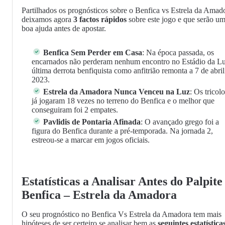
Partilhados os prognósticos sobre o Benfica vs Estrela da Amad
deixamos agora
3 factos rápidos
sobre este jogo e que serão u
boa ajuda antes de apostar.
Benfica Sem Perder em Casa
: Na época passada, os
encarnados não perderam nenhum encontro no Estádio da Lu
última derrota benfiquista como anfitrião remonta a 7 de abril
2023.
Estrela da Amadora Nunca Venceu na Luz
: Os tricol
já jogaram 18 vezes no terreno do Benfica e o melhor que
conseguiram foi 2 empates.
Pavlidis de Pontaria Afinada
: O avançado grego foi a
figura do Benfica durante a pré-temporada. Na jornada 2,
estreou-se a marcar em jogos oficiais.
Estatísticas a Analisar Antes do Palpite
Benfica – Estrela da Amadora
O seu prognóstico no Benfica Vs Estrela da Amadora tem mais
hipóteses de ser certeiro se analisar bem as
seguintes estatística