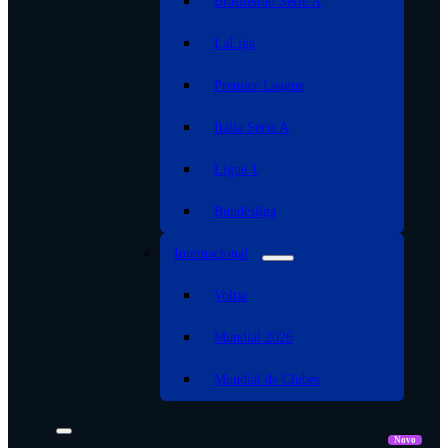
Brasileirão Serie A
LaLiga
Premier League
Itália Série A
Ligue 1
Bundesliga
Internacional
Voltar
Mundial 2026
Mundial de Clubes