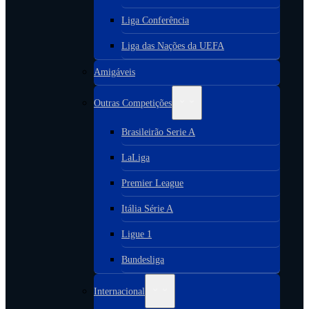
Liga Conferência
Liga das Nações da UEFA
Amigáveis
Outras Competições
Brasileirão Serie A
LaLiga
Premier League
Itália Série A
Ligue 1
Bundesliga
Internacional