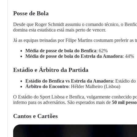
Posse de Bola
Desde que Roger Schmidt assumiu o comando técnico, o Benfic
domina esta estatística está mais perto de vencer.
Já as equipas treinadas por Filipe Martins costumam preferir as t
Média de posse de bola do Benfica
: 62%
Média de posse de bola do Estrela da Amadora
: 44%
Estádio e Árbitro da Partida
Estádio do Benfica vs Estrela da Amadora
: Estádio do
Árbitro do Encontro
: Hélder Malheiro (Lisboa)
O Estádio do Sport Lisboa e Benfica, vulgarmente conhecido po
inferno para os adversários. São esperados mais de
50 mil pess
Cantos e Cartões