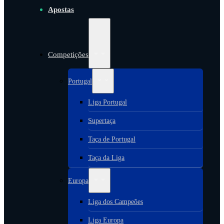
Apostas
Competições
Portugal
Liga Portugal
Supertaça
Taça de Portugal
Taça da Liga
Europa
Liga dos Campeões
Liga Europa