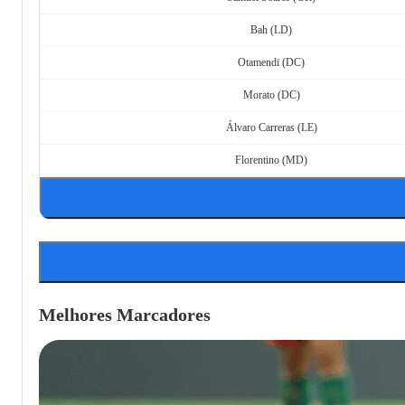
Bah (LD)
Otamendi (DC)
Morato (DC)
Álvaro Carreras (LE)
Florentino (MD)
Melhores Marcadores