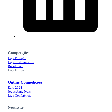
Competições
Liga Portugal
Liga dos Campeões
Brasileirão
Liga Europa
Outras Competições
Euro 2024
Jogos Amigáveis
Liga Conferência
Newsletter