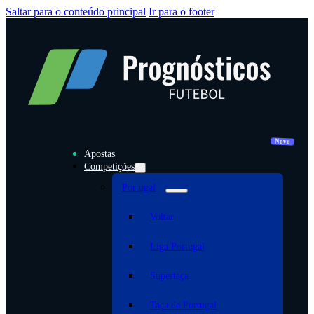
Saltar para o conteúdo principal
Ir para o footer
Apostas
Competições
Portugal
Voltar
Liga Portugal
Supertaça
Taça de Portugal