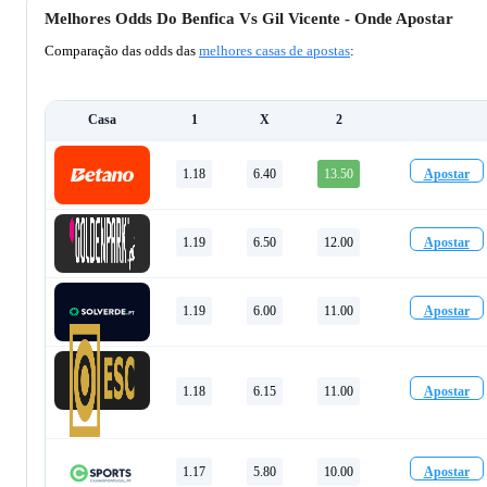
Melhores Odds Do Benfica Vs Gil Vicente - Onde Apostar
Comparação das odds das
melhores casas de apostas
:
Casa
1
X
2
1.18
6.40
13.50
Apostar
1.19
6.50
12.00
Apostar
1.19
6.00
11.00
Apostar
1.18
6.15
11.00
Apostar
1.17
5.80
10.00
Apostar