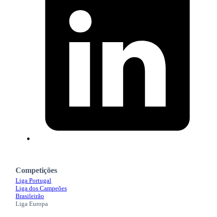
Competições
Liga Portugal
Liga dos Campeões
Brasileirão
Liga Europa