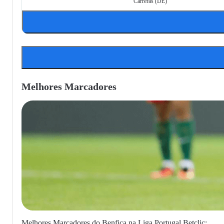
Carreras (DE)
Melhores Marcadores
Melhores Marcadores do Benfica na Liga Portugal Betclic: