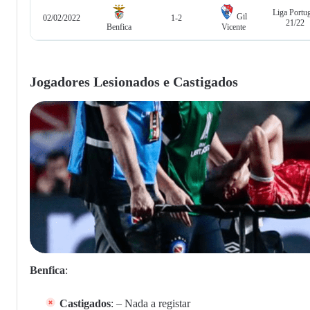
Liga Portu
Gil
02/02/2022
1-2
21/22
Benfica
Vicente
Jogadores Lesionados e Castigados
Benfica
:
Castigados
: – Nada a registar