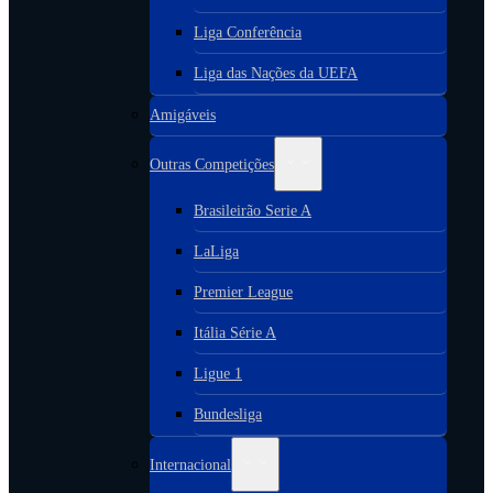
Liga Conferência
Liga das Nações da UEFA
Amigáveis
Outras Competições
Brasileirão Serie A
LaLiga
Premier League
Itália Série A
Ligue 1
Bundesliga
Internacional