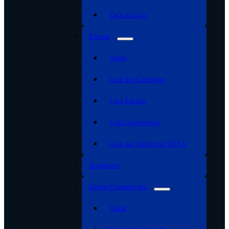
Taça da Liga
Europa
Voltar
Liga dos Campeões
Liga Europa
Liga Conferência
Liga das Nações da UEFA
Amigáveis
Outras Competições
Voltar