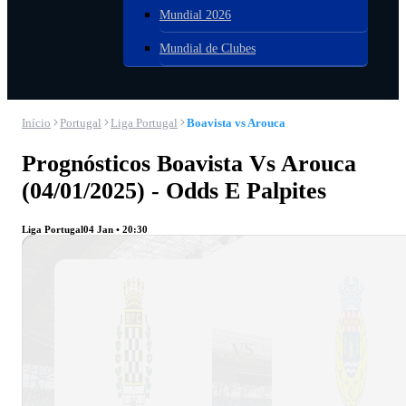
Mundial 2026
Mundial de Clubes
Início
Portugal
Liga Portugal
Boavista vs Arouca
Prognósticos Boavista Vs Arouca
(04/01/2025) - Odds E Palpites
Liga Portugal
04 Jan • 20:30
VS