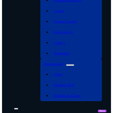
Brasileirão Serie A
LaLiga
Premier League
Itália Série A
Ligue 1
Bundesliga
Internacional
Voltar
Mundial 2026
Mundial de Clubes