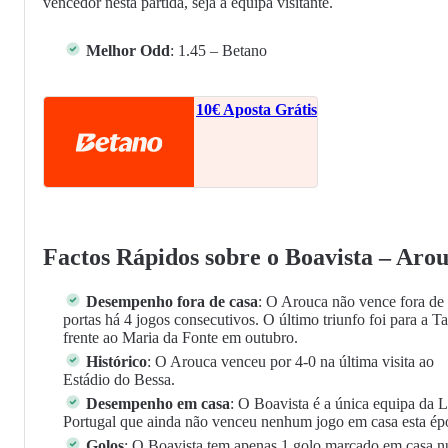
vencedor nesta partida, seja a equipa visitante.
Melhor Odd
: 1.45 – Betano
10€ Aposta Grátis
Factos Rápidos sobre o Boavista – Aro
Desempenho fora de casa
: O Arouca não vence fora de
portas há 4 jogos consecutivos. O último triunfo foi para a T
frente ao Maria da Fonte em outubro.
Histórico
: O Arouca venceu por 4-0 na última visita ao
Estádio do Bessa.
Desempenho em casa
: O Boavista é a única equipa da L
Portugal que ainda não venceu nenhum jogo em casa esta ép
Golos
: O Boavista tem apenas 1 golo marcado em casa 