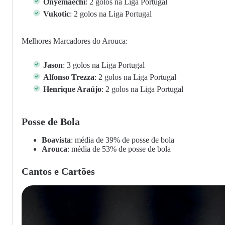
Onyemaechi
: 2 golos na Liga Portugal
Vukotic
: 2 golos na Liga Portugal
Melhores Marcadores do Arouca:
Jason
: 3 golos na Liga Portugal
Alfonso Trezza
: 2 golos na Liga Portugal
Henrique Araújo
: 2 golos na Liga Portugal
Posse de Bola
Boavista
: média de 39% de posse de bola
Arouca
: média de 53% de posse de bola
Cantos e Cartões