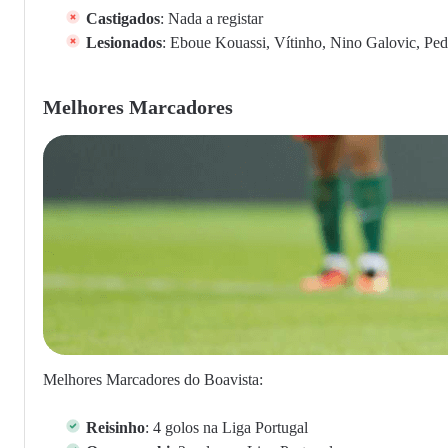
Castigados
: Nada a registar
Lesionados
: Eboue Kouassi, Vítinho, Nino Galovic, Ped
Melhores Marcadores
Melhores Marcadores do Boavista:
Reisinho
: 4 golos na Liga Portugal