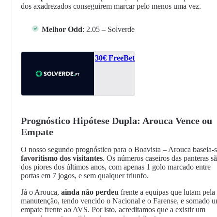
dos axadrezados conseguirem marcar pelo menos uma vez.
Melhor Odd
: 2.05 – Solverde
30€ FreeBet
Prognóstico Hipótese Dupla: Arouca Vence ou
Empate
O nosso segundo prognóstico para o Boavista – Arouca baseia-
favoritismo dos visitantes
. Os números caseiros das panteras s
dos piores dos últimos anos, com apenas 1 golo marcado entre
portas em 7 jogos, e sem qualquer triunfo.
Já o Arouca,
ainda não perdeu
frente a equipas que lutam pela
manutenção, tendo vencido o Nacional e o Farense, e somado 
empate frente ao AVS. Por isto, acreditamos que a existir um