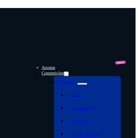
Apostas
Competições
Portugal
Voltar
Liga Portugal
Supertaça
Taça de Portugal