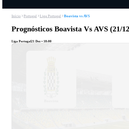
Início
Portugal
Liga Portugal
Boavista vs AVS
Prognósticos Boavista Vs AVS (21/12
Liga Portugal
21 Dez • 18:00
VS
Boavista