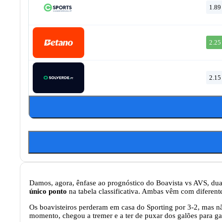
1.89
2.25
2.15
Damos, agora, ênfase ao prognóstico do Boavista vs AVS, dua
único ponto
na tabela classificativa. Ambas vêm com diferent
Os boavisteiros perderam em casa do Sporting por 3-2, mas n
momento, chegou a tremer e a ter de puxar dos galões para 