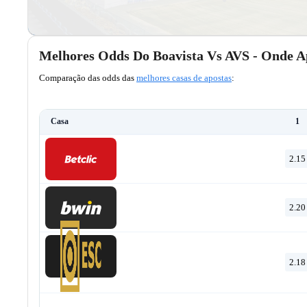
Melhores Odds Do Boavista Vs AVS - Onde A
Comparação das odds das
melhores casas de apostas
:
Casa
1
2.15
2.20
2.18