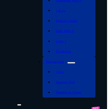
Brasileirão Serie A
LaLiga
Premier League
Itália Série A
Ligue 1
Bundesliga
Internacional
Voltar
Mundial 2026
Mundial de Clubes