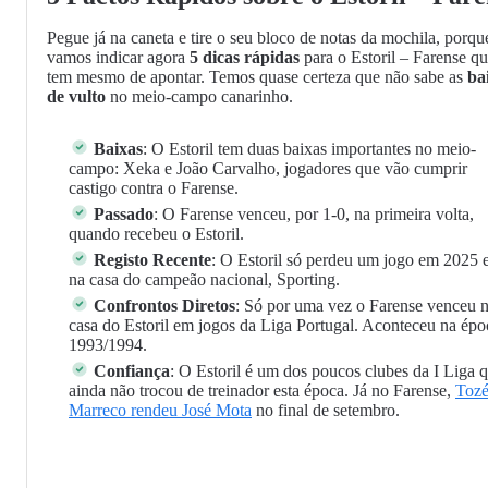
Pegue já na caneta e tire o seu bloco de notas da mochila, porqu
vamos indicar agora
5 dicas rápidas
para o Estoril – Farense q
tem mesmo de apontar. Temos quase certeza que não sabe as
ba
de vulto
no meio-campo canarinho.
Baixas
: O Estoril tem duas baixas importantes no meio-
campo: Xeka e João Carvalho, jogadores que vão cumprir
castigo contra o Farense.
Passado
: O Farense venceu, por 1-0, na primeira volta,
quando recebeu o Estoril.
Registo Recente
: O Estoril só perdeu um jogo em 2025 e
na casa do campeão nacional, Sporting.
Confrontos Diretos
: Só por uma vez o Farense venceu 
casa do Estoril em jogos da Liga Portugal. Aconteceu na épo
1993/1994.
Confiança
: O Estoril é um dos poucos clubes da I Liga 
ainda não trocou de treinador esta época. Já no Farense,
Toz
Marreco rendeu José Mota
no final de setembro.