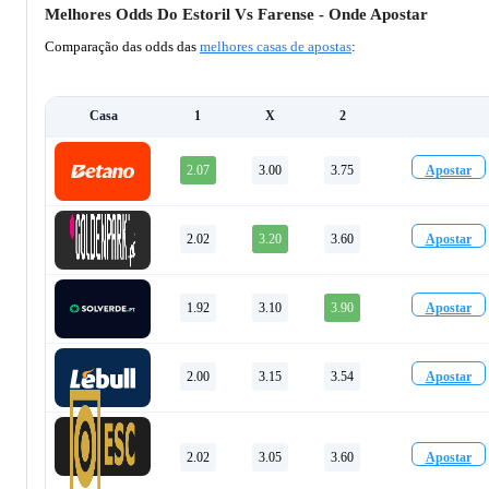
Melhores Odds Do Estoril Vs Farense - Onde Apostar
Comparação das odds das
melhores casas de apostas
:
Casa
1
X
2
2.07
3.00
3.75
Apostar
2.02
3.20
3.60
Apostar
1.92
3.10
3.90
Apostar
2.00
3.15
3.54
Apostar
2.02
3.05
3.60
Apostar