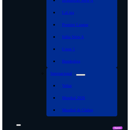
Brasileirão Serie A
LaLiga
Premier League
Itália Série A
Ligue 1
Bundesliga
Internacional
Voltar
Mundial 2026
Mundial de Clubes