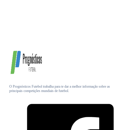
O Prognósticos Futebol trabalha para te dar a melhor informação sobre as
principais competições mundiais de futebol.