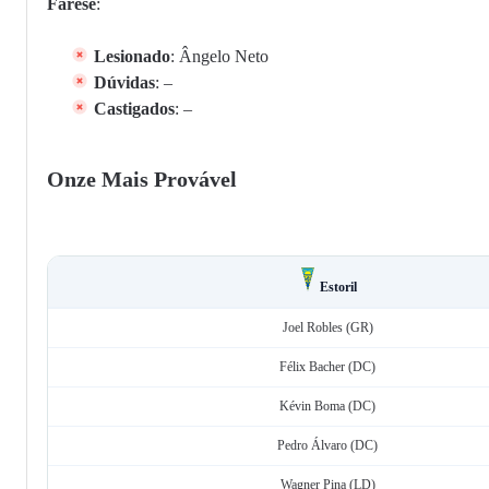
Farese
:
Lesionado
: Ângelo Neto
Dúvidas
: –
Castigados
: –
Onze Mais Provável
Estoril
Joel Robles (GR)
Félix Bacher (DC)
Kévin Boma (DC)
Pedro Álvaro (DC)
Wagner Pina (LD)