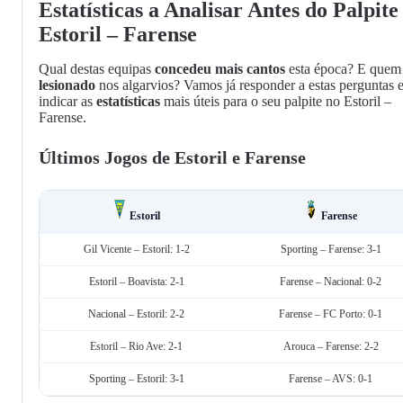
Estatísticas a Analisar Antes do Palpite
Estoril – Farense
Qual destas equipas
concedeu mais cantos
esta época? E quem 
lesionado
nos algarvios? Vamos já responder a estas perguntas 
indicar as
estatísticas
mais úteis para o seu palpite no Estoril –
Farense.
Últimos Jogos de Estoril e Farense
Estoril
Farense
Gil Vicente – Estoril: 1-2
Sporting – Farense: 3-1
Estoril – Boavista: 2-1
Farense – Nacional: 0-2
Nacional – Estoril: 2-2
Farense – FC Porto: 0-1
Estoril – Rio Ave: 2-1
Arouca – Farense: 2-2
Sporting – Estoril: 3-1
Farense – AVS: 0-1