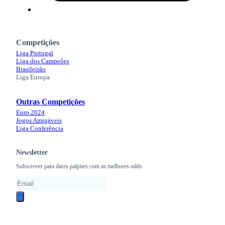
Competições
Liga Portugal
Liga dos Campeões
Brasileirão
Liga Europa
Outras Competições
Euro 2024
Jogos Amigáveis
Liga Conferência
Newsletter
Subscrever para dares palpites com as melhores odds