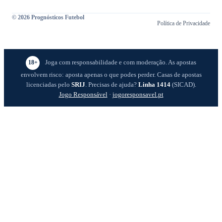
© 2026 Prognósticos Futebol
Política de Privacidade
Joga com responsabilidade e com moderação. As apostas
18+
envolvem risco: aposta apenas o que podes perder. Casas de apostas
licenciadas pelo
SRIJ
. Precisas de ajuda?
Linha 1414
(SICAD).
Jogo Responsável
·
jogoresponsavel.pt