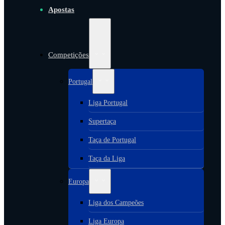
Apostas
Competições
Portugal
Liga Portugal
Supertaça
Taça de Portugal
Taça da Liga
Europa
Liga dos Campeões
Liga Europa