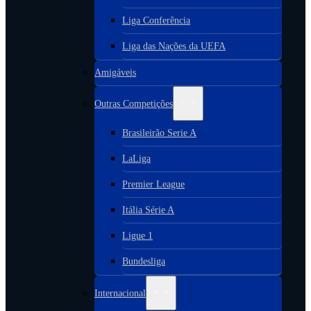
Liga Conferência
Liga das Nações da UEFA
Amigáveis
Outras Competições
Brasileirão Serie A
LaLiga
Premier League
Itália Série A
Ligue 1
Bundesliga
Internacional