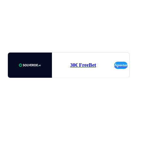
30€ FreeBet
Apostar