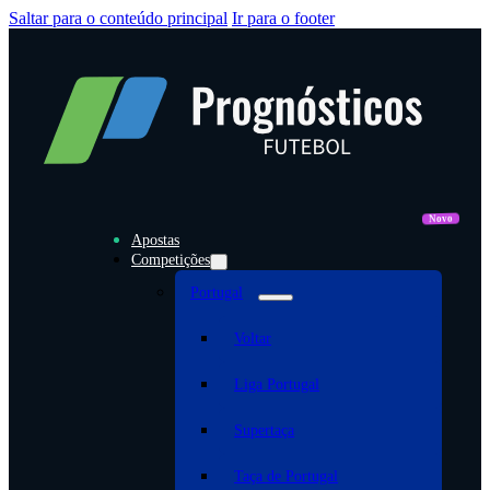
Saltar para o conteúdo principal
Ir para o footer
Apostas
Competições
Portugal
Voltar
Liga Portugal
Supertaça
Taça de Portugal