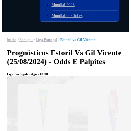
Mundial 2026
Mundial de Clubes
Início
Portugal
Liga Portugal
Estoril vs Gil Vicente
Prognósticos Estoril Vs Gil Vicente
(25/08/2024) - Odds E Palpites
Liga Portugal
25 Ago • 18:00
VS