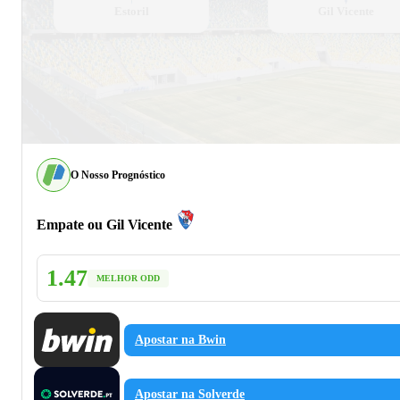
Estoril
Gil Vicente
O Nosso Prognóstico
Empate ou Gil Vicente
1.47
MELHOR ODD
Apostar na Bwin
Apostar na Solverde