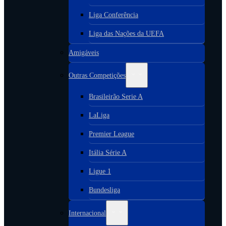
Liga Conferência
Liga das Nações da UEFA
Amigáveis
Outras Competições
Brasileirão Serie A
LaLiga
Premier League
Itália Série A
Ligue 1
Bundesliga
Internacional