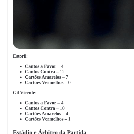
Estoril
:
Cantos a Favor
– 4
Cantos Contra
– 12
Cartões Amarelos
– 7
Cartões Vermelhos
– 0
Gil Vicente
:
Cantos a Favor
– 4
Cantos Contra
– 10
Cartões Amarelos
– 4
Cartões Vermelhos
– 1
Estádio e Árbitro da Partida