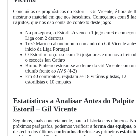
Concluídos os prognósticos do Estoril – Gil Vicente, é hora de l
mostrar o material em que nos baseámos. Começamos com
5 fa
rápidos
, que nos dão conta do contexto deste jogo:
Na pré-época, o Estoril só venceu 1 jogo em 6 e começou
Liga com 2 derrotas
Tozé Marreco abandonou o comando do Gil Vicente ante
início da Liga Portugal
O Estoril reforçou-se com 16 jogadores e um novo treinad
o escocês Ian Cathro
Bruno Pinheiro estreou-se ao leme do Gil Vicente com u
triunfo frente ao AVS (4-2)
Em 40 confrontos, registam-se 18 vitórias gilistas, 12
estorilistas e 10 empates
Estatísticas a Analisar Antes do Palpite
Estoril – Gil Vicente
Seguimos, mais concretamente, para a história e os números. No
próximos parágrafos, podemos verificar a
forma das equipas
, o
desfecho dos últimos
confrontos diretos
e as primeiras
estatíst