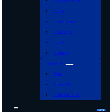
Brasileirão Serie A
LaLiga
Premier League
Itália Série A
Ligue 1
Bundesliga
Internacional
Voltar
Mundial 2026
Mundial de Clubes