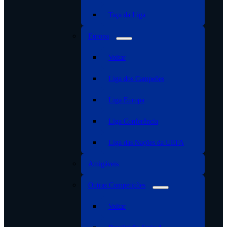
Taça da Liga
Europa
Voltar
Liga dos Campeões
Liga Europa
Liga Conferência
Liga das Nações da UEFA
Amigáveis
Outras Competições
Voltar