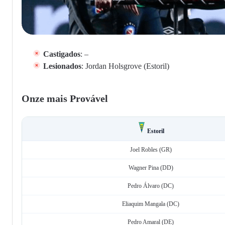
Castigados
: –
Lesionados
: Jordan Holsgrove (Estoril)
Onze mais Provável
Estoril
Joel Robles (GR)
Wagner Pina (DD)
Pedro Álvaro (DC)
Eliaquim Mangala (DC)
Pedro Amaral (DE)