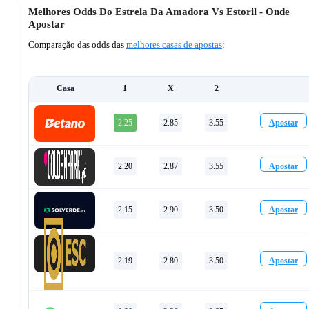
Melhores Odds Do Estrela Da Amadora Vs Estoril - Onde
Apostar
Comparação das odds das
melhores casas de apostas
:
Casa
1
X
2
2.25
2.85
3.55
Apostar
2.20
2.87
3.55
Apostar
2.15
2.90
3.50
Apostar
2.19
2.80
3.50
Apostar