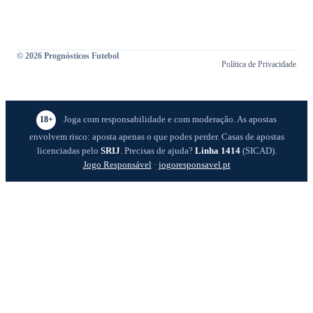
© 2026 Prognósticos Futebol
Política de Privacidade
Joga com responsabilidade e com moderação. As apostas
18+
envolvem risco: aposta apenas o que podes perder. Casas de apostas
licenciadas pelo
SRIJ
. Precisas de ajuda?
Linha 1414
(SICAD).
Jogo Responsável
·
jogoresponsavel.pt