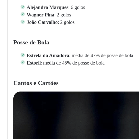
Alejandro Marques
: 6 golos
Wagner Pina
: 2 golos
João Carvalho
: 2 golos
Posse de Bola
Estrela da Amadora
: média de 47% de posse de bola
Estoril
: média de 45% de posse de bola
Cantos e Cartões