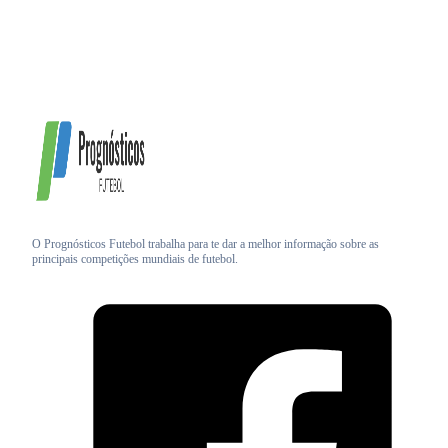
O Prognósticos Futebol trabalha para te dar a melhor informação sobre as
principais competições mundiais de futebol.