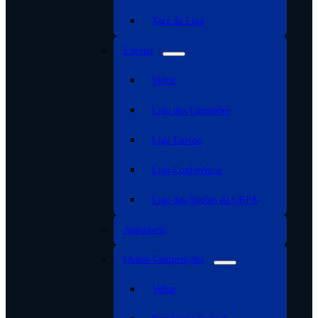
Taça da Liga
Europa
Voltar
Liga dos Campeões
Liga Europa
Liga Conferência
Liga das Nações da UEFA
Amigáveis
Outras Competições
Voltar