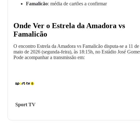
Famalicão
: média de cartões a confirmar
Onde Ver o Estrela da Amadora vs
Famalicão
O encontro Estrela da Amadora vs Famalicão disputa-se a 11 de
maio de 2026 (segunda-feira), às 18:15h, no Estádio José Gome
Pode acompanhar a transmissão em:
Sport TV