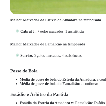
Melhor Marcador do Estrela da Amadora na temporada
Cabral J.
: 7 golos marcados, 1 assistência
Melhor Marcador do Famalicão na temporada
Sorriso
: 5 golos marcados, 4 assistências
Posse de Bola
Média de posse de bola do Estrela da Amadora
: a con
Média de posse de bola do Famalicão
: a confirmar
Estádio e Árbitro da Partida
Estádio do Estrela da Amadora vs Famalicão
: Estádi