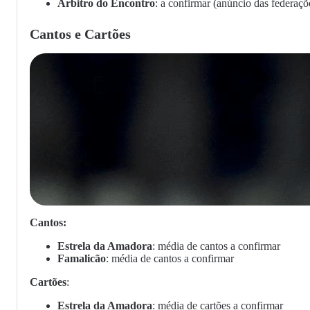
Árbitro do Encontro
: a confirmar (anúncio das federaçõ
Cantos e Cartões
Cantos:
Estrela da Amadora
: média de cantos a confirmar
Famalicão
: média de cantos a confirmar
Cartões
:
Estrela da Amadora
: média de cartões a confirmar