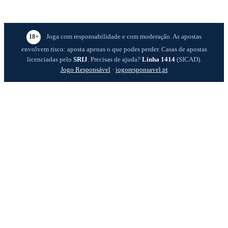
Joga com responsabilidade e com moderação. As apostas
18+
envolvem risco: aposta apenas o que podes perder. Casas de apostas
licenciadas pelo
SRIJ
. Precisas de ajuda?
Linha 1414
(SICAD).
Jogo Responsável
·
jogoresponsavel.pt