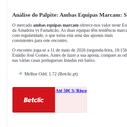
Análise do Palpite: Ambas Equipas Marcam: 
O mercado
ambas equipas marcam
oferece-nos valor neste Est
da Amadora vs Famalicão. As duas equipas têm tendência marc
com regularidade, o que torna esta uma das apostas mais
consistentes para este encontro.
O encontro joga-se a 11 de maio de 2026 (segunda-feira, 18:15h
Estádio José Gomes. Antes de fazer a sua aposta, compare as od
nas várias casas portuguesas listadas em baixo.
Melhor Odd: 1.72 (Betclic.pt)
Até 50€ S/ Risco