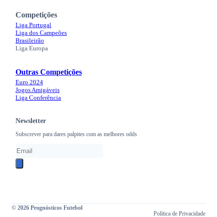
Competições
Liga Portugal
Liga dos Campeões
Brasileirão
Liga Europa
Outras Competições
Euro 2024
Jogos Amigáveis
Liga Conferência
Newsletter
Subscrever para dares palpites com as melhores odds
© 2026 Prognósticos Futebol
Política de Privacidade