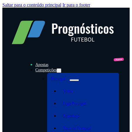
Saltar para o conteúdo principal
Ir para o footer
Apostas
Competições
Portugal
Voltar
Liga Portugal
Supertaça
Taça de Portugal