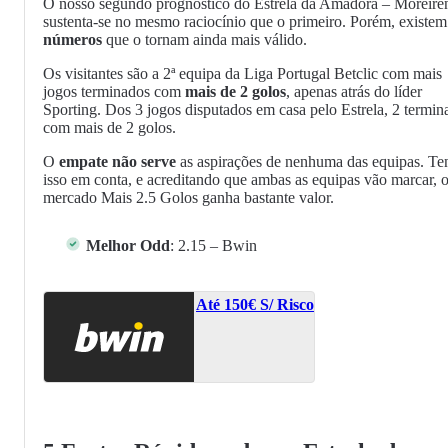
O nosso segundo prognóstico do Estrela da Amadora – Moreire
sustenta-se no mesmo raciocínio que o primeiro. Porém, existem
números
que o tornam ainda mais válido.
Os visitantes são a 2ª equipa da Liga Portugal Betclic com mais
jogos terminados com
mais de 2 golos
, apenas atrás do líder
Sporting. Dos 3 jogos disputados em casa pelo Estrela, 2 termi
com mais de 2 golos.
O
empate não serve
as aspirações de nenhuma das equipas. Te
isso em conta, e acreditando que ambas as equipas vão marcar, 
mercado Mais 2.5 Golos ganha bastante valor.
Melhor Odd
: 2.15 – Bwin
Até 150€ S/ Risco