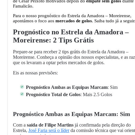
de César Peixoto motivados depois do
empate sem golos
diante
Famalicão.
Para o nosso prognóstico do Estrela da Amadora – Moreirense,
apontámos o foco aos
mercados de golos
. Saiba tudo já a seguir
Prognóstico no Estrela da Amadora –
Moreirense: 2 Tips Grátis
Prepare-se para receber 2 tips grátis do Estrela da Amadora –
Moreirense. Conheça a opinião dos nossos especialistas, e as ra
que os levaram a optar pelos mercados de golos.
Eis as nossas previsões:
Prognóstico Ambas as Equipas Marcam
: Sim
Prognóstico Total de Golos
: Mais 2.5 Golos
Prognóstico Ambas as Equipas Marcam: Sim
Com a
saída de Filipe Martins
já confirmada pela direção do
Estrela,
José Faria será o líder
da comissão técnica que vai orient