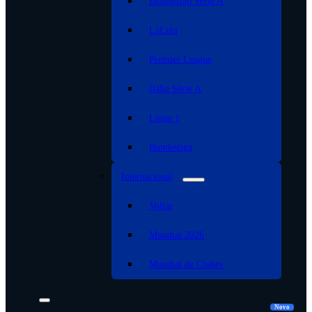
Brasileirão Serie A
LaLiga
Premier League
Itália Série A
Ligue 1
Bundesliga
Internacional
Voltar
Mundial 2026
Mundial de Clubes