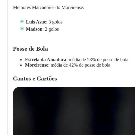
Melhores Marcadores do Moreirense:
Luis Asue
: 3 golos
Madson
: 2 golos
Posse de Bola
Estrela da Amadora
: média de 53% de posse de bola
Moreirense
: média de 42% de posse de bola
Cantos e Cartões