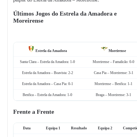
Últimos Jogos do Estrela da Amadora e
Moreirense
Estrela da Amadora
Moreirense
Santa Clara – Estrela da Amadora: 1-0
Moreirense – Famalicão: 0-0
Estrela da Amadora – Boavista: 2-2
Casa Pia – Moreirense: 3-1
Estrela da Amadora – Casa Pia: 0-1
Moreirense – Benfica: 1-1
Benfica – Estrela da Amadora: 1-0
Braga – Moreirense: 3-1
Frente a Frente
Data
Equipa 1
Resultado
Equipa 2
Competi