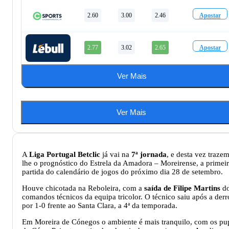
2.60
3.00
2.46
Apostar
2.77
3.02
2.65
Apostar
Ver Mais
Ver Mais
A
Liga Portugal Betclic
já vai na
7ª jornada
, e desta vez traze
lhe o prognóstico do Estrela da Amadora – Moreirense, a primei
partida do calendário de jogos do próximo dia 28 de setembro.
Houve chicotada na Reboleira, com a
saída de Filipe Martins
d
comandos técnicos da equipa tricolor. O técnico saiu após a derr
por 1-0 frente ao Santa Clara, a 4ª da temporada.
Em Moreira de Cónegos o ambiente é mais tranquilo, com os pu