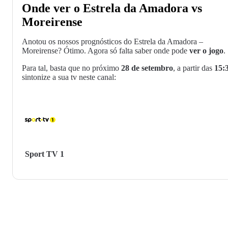
Onde ver o Estrela da Amadora vs
Moreirense
Anotou os nossos prognósticos do Estrela da Amadora –
Moreirense? Ótimo. Agora só falta saber onde pode
ver o jogo
.
Para tal, basta que no próximo
28 de setembro
, a partir das
15:
sintonize a sua tv neste canal:
Sport TV 1