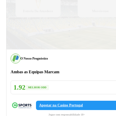
Estrela Da Amadora
Moreirense
O Nosso Prognóstico
Ambas as Equipas Marcam
1.92
MELHOR ODD
Apostar na Casino Portugal
Jogue com responsabilidade 18+