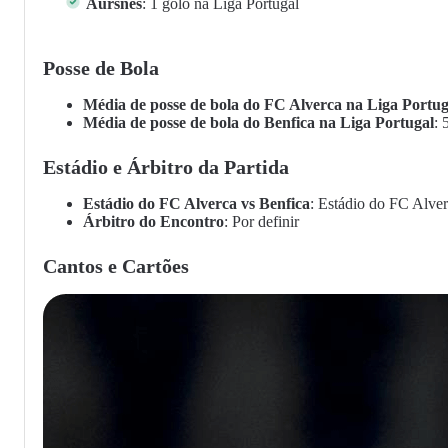
Aursnes
: 1 golo na Liga Portugal
Posse de Bola
Média de posse de bola do FC Alverca na Liga Portug
Média de posse de bola do Benfica na Liga Portugal
: 
Estádio e Árbitro da Partida
Estádio do FC Alverca vs Benfica
: Estádio do FC Alve
Árbitro do Encontro
: Por definir
Cantos e Cartões