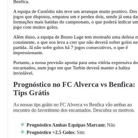
Benfica.
A equipa de Custódio não teve um arranque muito positivo. Dos 
jogos que disputou, empatou um e perdeu dois, sendo já uma da
formações mais batidas do campeonato, o que poderá indicar u
jogo com muitos golos.
Além disso, a equipa de Bruno Lage tem mostrado uma defesa m
consistente, o que nos leva a crer que não deverá sofrer golos ne
partida. Já não sofre golos há 7 jogos consecutivos, o que é
impressionante.
Portanto, a nossa previsão aponta para uma vitória expressiva do
encarnados, num jogo em que Turbin deverá manter a baliza
inviolável.
Prognóstico no FC Alverca vs Benfica:
Tips Grátis
As nossas tips grátis no FC Alverca vs Benfica vão ambas ao
encontro do favoritismo dos encarnados. Descubra os motivos.
Prognóstico Ambas Equipas Marcam
: Não
Prognóstico +2.5 Golos
: Sim