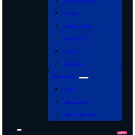
Brasileirão Serie A
LaLiga
Premier League
Itália Série A
Ligue 1
Bundesliga
Internacional
Voltar
Mundial 2026
Mundial de Clubes