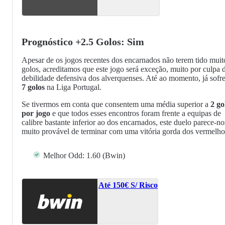
Prognóstico +2.5 Golos: Sim
Apesar de os jogos recentes dos encarnados não terem tido muit
golos, acreditamos que este jogo será exceção, muito por culpa 
debilidade defensiva dos alverquenses. Até ao momento, já sofr
7 golos
na Liga Portugal.
Se tivermos em conta que consentem uma média superior a
2 go
por jogo
e que todos esses encontros foram frente a equipas de
calibre bastante inferior ao dos encarnados, este duelo parece-no
muito provável de terminar com uma vitória gorda dos vermelho
Melhor Odd: 1.60 (Bwin)
Até 150€ S/ Risco