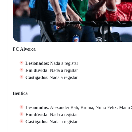
FC Alverca
Lesionados
: Nada a registar
Em dúvida
: Nada a registar
Castigados
: Nada a registar
Benfica
Lesionados
: Alexander Bah, Bruma, Nuno Felix, Manu S
Em dúvida
: Nada a registar
Castigados
: Nada a registar