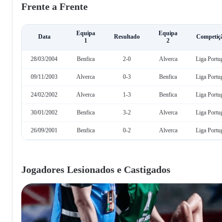
Frente a Frente
Equipa
Equipa
Data
Resultado
Competiç
1
2
28/03/2004
Benfica
2-0
Alverca
Liga Portu
09/11/2003
Alverca
0-3
Benfica
Liga Portu
24/02/2002
Alverca
1-3
Benfica
Liga Portu
30/01/2002
Benfica
3-2
Alverca
Liga Portu
26/09/2001
Benfica
0-2
Alverca
Liga Portu
Jogadores Lesionados e Castigados