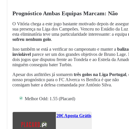
Prognóstico Ambas Equipas Marcam: Não
O Vitória chega a este jogo bastante motivado depois de assegur
sua presença na Liga dos Campeões. Venceu no Estádio da Luz
esta eliminatória teve uma particularidade interessante: a equipa
sofreu nenhum golo
.
Isso também se está a verificar no campeonato e manter a
baliza
inviolável
parece ser um dos grandes objetivos de Bruno Lage.
dois jogos que disputou frente ao Tondela e ao Estrela da Amad
ninguém conseguiu bater Turbin.
Apesar dos anfitriões já somarem
três golos na Liga Portugal
,
nosso prognóstico para o FC Alverca vs Benfica é que não
consigam bater a defesa comandada por António Silva.
Melhor Odd: 1.55 (Placard)
20€ Aposta Grátis