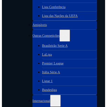
Liga Conferência
Liga das Nações da UEFA
Amigáveis
Outras Competições
Brasileirão Serie A
LaLiga
Premier League
Itália Série A
Ligue 1
Bundesliga
Internacional