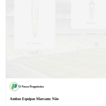
VS
Benfica
FC Alverca
O Nosso Prognóstico
Ambas Equipas Marcam: Não