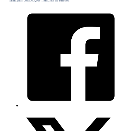
principais competições mundiais de futebol.