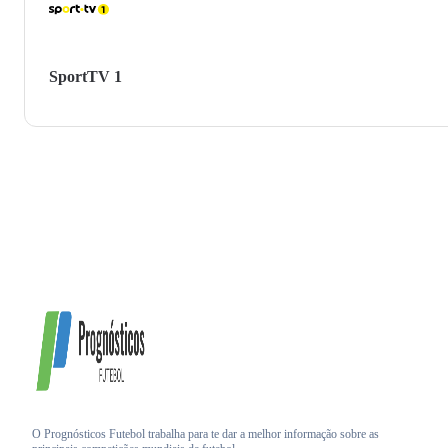
SportTV 1
O Prognósticos Futebol trabalha para te dar a melhor informação sobre as