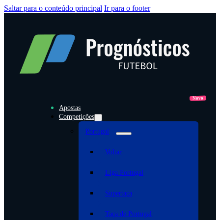
Saltar para o conteúdo principal
Ir para o footer
Apostas
Competições
Portugal
Voltar
Liga Portugal
Supertaça
Taça de Portugal