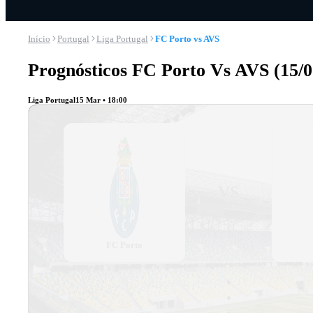
Início
Portugal
Liga Portugal
FC Porto vs AVS
Prognósticos FC Porto Vs AVS (15/0
Liga Portugal
15 Mar • 18:00
VS
FC Porto