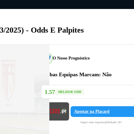
3/2025) - Odds E Palpites
O Nosso Prognóstico
Ambas Equipas Marcam: Não
1.57
MELHOR ODD
AVS
Apostar na Placard
Jogue com responsabilidade 18+