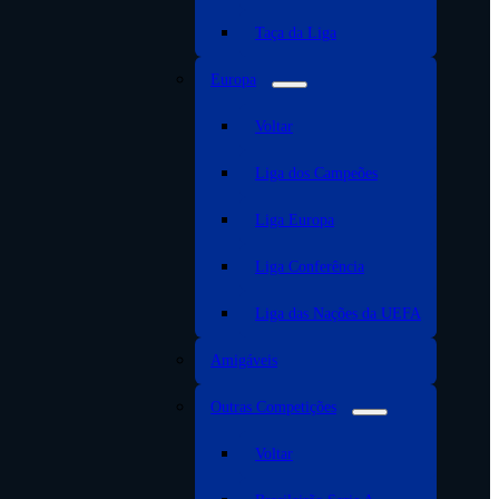
Taça da Liga
Europa
Voltar
Liga dos Campeões
Liga Europa
Liga Conferência
Liga das Nações da UEFA
Amigáveis
Outras Competições
Voltar