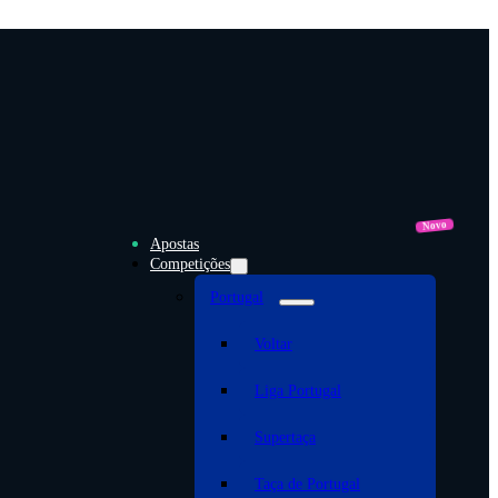
Apostas
Competições
Portugal
Voltar
Liga Portugal
Supertaça
Taça de Portugal