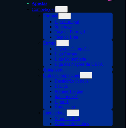
Apostas
Competições
Portugal
Liga Portugal
Supertaça
Taça de Portugal
Taça da Liga
Europa
Liga dos Campeões
Liga Europa
Liga Conferência
Liga das Nações da UEFA
Amigáveis
Outras Competições
Brasileirão Serie A
LaLiga
Premier League
Itália Série A
Ligue 1
Bundesliga
Internacional
Mundial 2026
Mundial de Clubes