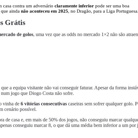
m casa contra um adversário
claramente inferior
pode ser uma boa
o que ainda
não aconteceu em 2025
, no Dragão, para a Liga Portuguesa
s Grátis
ercado de golos
, uma vez que as odds no mercado 1×2 não são atraen
ue a equipa visitante não vai conseguir faturar. Apesar da forma instá
er num jogo que Diogo Costa não sofre.
to vinha de
6 vitórias consecutivas
caseiras sem sofrer qualquer golo. P
m cenário possível.
ora de casa e, em mais de 50% dos jogos, não conseguiu marcar qualqu
 apenas conseguiu marcar 8, o que dá uma média bem inferior a um por 