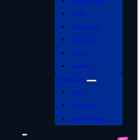
Brasileirão Serie A
LaLiga
Premier League
Itália Série A
Ligue 1
Bundesliga
Internacional
Voltar
Mundial 2026
Mundial de Clubes