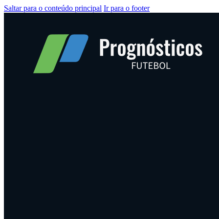
Saltar para o conteúdo principal
Ir para o footer