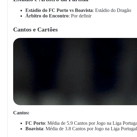
Estádio do FC Porto vs Boavista
: Estádio do Dragão
Árbitro do Encontro
: Por definir
Cantos e Cartões
Cantos:
FC Porto
: Média de 5.9 Cantos por Jogo na Liga Portuga
Boavista
: Média de 3.8 Cantos por Jogo na Liga Portugal