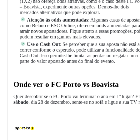
(1X2) não ofereça odds atrativas, como é o caso deste FC Po
– Boavista, experimente outras opções. Demos-lhe dois
mercados alternativos que pode explorar.
Atenção às odds aumentadas
: Algumas casas de aposta
como Betano e ESC Online, oferecem odds aumentadas para
atrair novos apostadores. Fique atento a essas promoções, po
podem resultar em ganhos mais elevados.
Use o Cash Out
: Se perceber que a sua aposta não está a
correr conforme o esperado, pode utilizar a funcionalidade d
Cash Out. Isso permite-lhe limitar as perdas ou resgatar uma
parte do valor apostado antes do final do evento.
Onde ver o FC Porto vs Boavista
Quer descobrir se o FC Porto vai terminar o ano em 1º lugar? E
sábado
, dia 28 de dezembro, sente-se no sofá e ligue a sua TV 