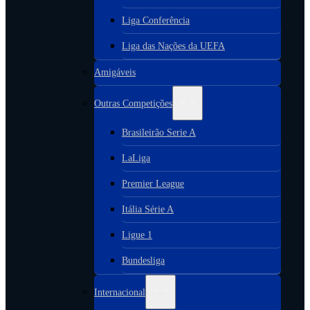
Liga Conferência
Liga das Nações da UEFA
Amigáveis
Outras Competições
Brasileirão Serie A
LaLiga
Premier League
Itália Série A
Ligue 1
Bundesliga
Internacional