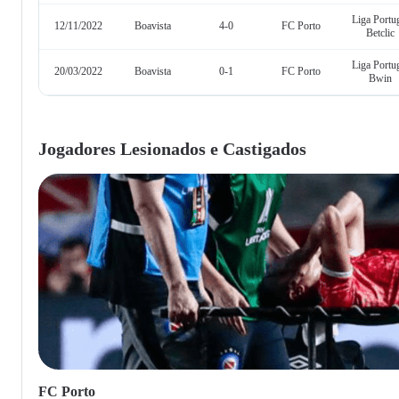
Liga Portu
12/11/2022
Boavista
4-0
FC Porto
Betclic
Liga Portu
20/03/2022
Boavista
0-1
FC Porto
Bwin
Jogadores Lesionados e Castigados
FC Porto