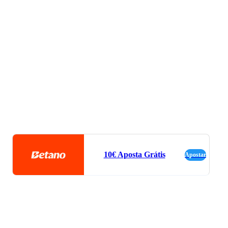
10€ Aposta Grátis
Apostar