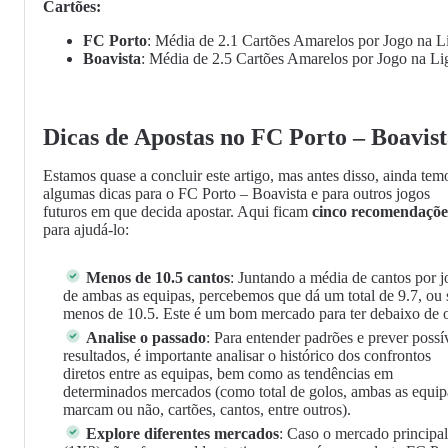
Cartões:
FC Porto
: Média de 2.1 Cartões Amarelos por Jogo na L
Boavista
: Média de 2.5 Cartões Amarelos por Jogo na Li
Dicas de Apostas no FC Porto – Boavis
Estamos quase a concluir este artigo, mas antes disso, ainda tem
algumas dicas para o FC Porto – Boavista e para outros jogos
futuros em que decida apostar. Aqui ficam
cinco recomendaçõe
para ajudá-lo:
Menos de 10.5 cantos
: Juntando a média de cantos por 
de ambas as equipas, percebemos que dá um total de 9.7, ou 
menos de 10.5. Este é um bom mercado para ter debaixo de 
Analise o passado
: Para entender padrões e prever possí
resultados, é importante analisar o histórico dos confrontos
diretos entre as equipas, bem como as tendências em
determinados mercados (como total de golos, ambas as equip
marcam ou não, cartões, cantos, entre outros).
Explore diferentes mercados
: Caso o mercado principal