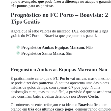
para o avançado, que pode fazer a diferença no ataque e garantir
três pontos para os portistas.
Prognóstico no FC Porto – Boavista: 2
Tips Grátis
Agora que já sabe valores do mercado 1X2, descubra as
2
tips
grátis
do FC Porto – Boavista que prepararmos para si.
Prognóstico Ambas Equipas Marcam
: Não
Prognóstico Samu Marca
: Sim
Prognóstico Ambas as Equipas Marcam: Não
É praticamente certo que o
FC Porto
vai marcar, mas o mesmo 
se pode dizer dos
panteras
. A equipa apresenta uma das piores
médias de golos da liga, com apenas
0.7 por jogo
. Numa
deslocação curta, mas muito difícil, a previsão é que os axadrez
não consigam bater a baliza defendida por
Diogo Costa
.
Os números recentes reforçam esta ideia: o
Boavista
ficou em
branco em
três dos últimos cinco jogos
, demonstrando dificuld