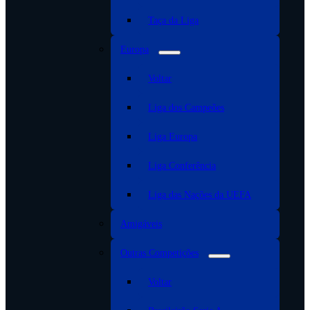
Taça da Liga
Europa
Voltar
Liga dos Campeões
Liga Europa
Liga Conferência
Liga das Nações da UEFA
Amigáveis
Outras Competições
Voltar