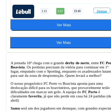
1.11
8.67
19.49
Apostar
Ver Mais
Ver Mais
A jornada 16ª chega com o grande
derby do norte
, entre
FC Po
Boavista
. Os portistas precisam da vitória para continuar em 1º
lugar, empatado com o Sporting, enquanto os axadrezados lutam
para sair da zona de despromoção. Quem levará a melhor?
O nosso prognóstico FC Porto vs Boavista aponta para uma
deslocação difícil para os boavisteiros, que provavelmente terão
dificuldades em marcar um golo. A equipa do
FC Porto
é
claramente
favorita
, já que não perde em casa há 24 partidas (d
abril)
Samu
será um dos jogadores em destaque, com grandes expecta