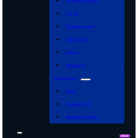
Brasileirão Serie A
LaLiga
Premier League
Itália Série A
Ligue 1
Bundesliga
Internacional
Voltar
Mundial 2026
Mundial de Clubes