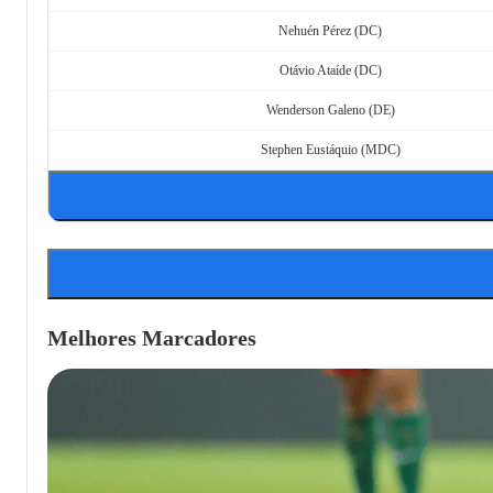
Nehuén Pérez (DC)
Otávio Ataíde (DC)
Wenderson Galeno (DE)
Stephen Eustáquio (MDC)
Melhores Marcadores