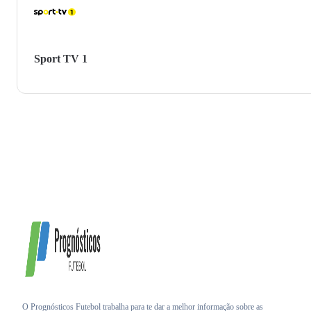
Sport TV 1
O Prognósticos Futebol trabalha para te dar a melhor informação sobre as