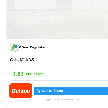
FC Porto
Estoril
O Nosso Prognóstico
Golos Mais 3.5
2.02
MELHOR ODD
Apostar na Betano
Jogue com responsabilidade 18+