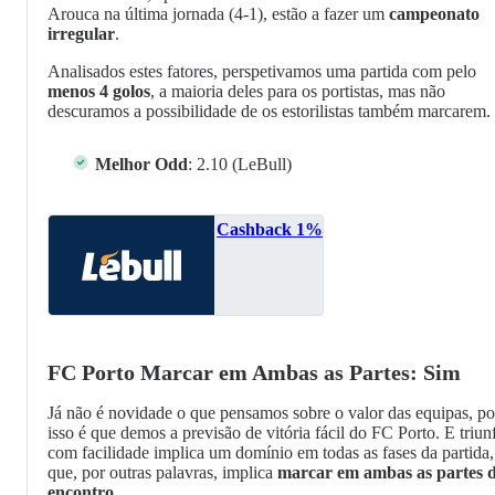
Arouca na última jornada (4-1), estão a fazer um
campeonato
irregular
.
Analisados estes fatores, perspetivamos uma partida com pelo
menos 4 golos
, a maioria deles para os portistas, mas não
descuramos a possibilidade de os estorilistas também marcarem.
Melhor Odd
: 2.10 (LeBull)
Cashback 1%
FC Porto Marcar em Ambas as Partes: Sim
Já não é novidade o que pensamos sobre o valor das equipas, po
isso é que demos a previsão de vitória fácil do FC Porto. E triun
com facilidade implica um domínio em todas as fases da partida,
que, por outras palavras, implica
marcar em ambas as partes 
encontro
.