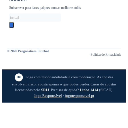
Subscrever para dares palpites com as melhores odds
© 2026 Prognósticos Futebol
Política de Privacidade
Joga com responsabilidade e com moderação. As apostas
18+
envolvem risco: aposta apenas o que podes perder. Casas de apostas
licenciadas pelo
SRIJ
. Precisas de ajuda?
Linha 1414
(SICAD).
Jogo Responsável
·
jogoresponsavel.pt