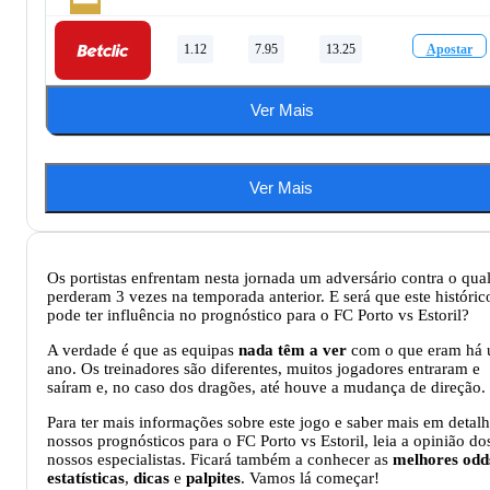
1.12
7.95
13.25
Apostar
Ver Mais
Ver Mais
Os portistas enfrentam nesta jornada um adversário contra o qua
perderam 3 vezes na temporada anterior. E será que este históric
pode ter influência no prognóstico para o FC Porto vs Estoril?
A verdade é que as equipas
nada têm a ver
com o que eram há
ano. Os treinadores são diferentes, muitos jogadores entraram e
saíram e, no caso dos dragões, até houve a mudança de direção.
Para ter mais informações sobre este jogo e saber mais em detalh
nossos prognósticos para o FC Porto vs Estoril, leia a opinião do
nossos especialistas. Ficará também a conhecer as
melhores odd
estatísticas
,
dicas
e
palpites
. Vamos lá começar!