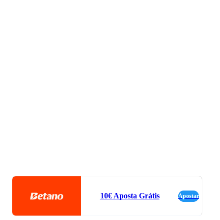
10€ Aposta Grátis
Apostar