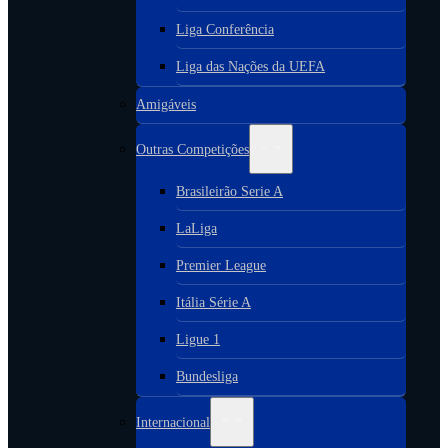
Liga Conferência
Liga das Nações da UEFA
Amigáveis
Outras Competições
Brasileirão Serie A
LaLiga
Premier League
Itália Série A
Ligue 1
Bundesliga
Internacional