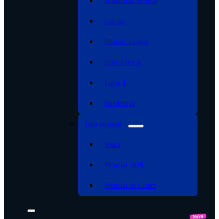
Brasileirão Serie A
LaLiga
Premier League
Itália Série A
Ligue 1
Bundesliga
Internacional
Voltar
Mundial 2026
Mundial de Clubes