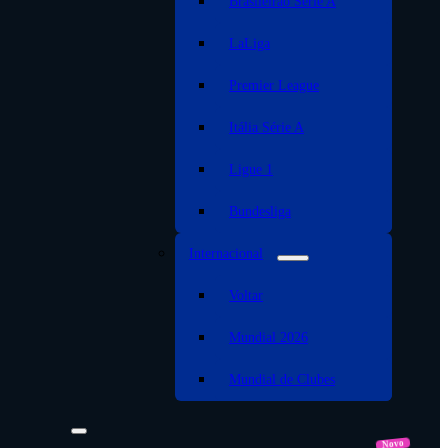
Brasileirão Serie A
LaLiga
Premier League
Itália Série A
Ligue 1
Bundesliga
Internacional
Voltar
Mundial 2026
Mundial de Clubes