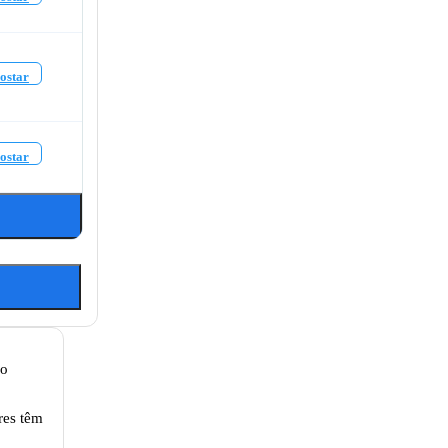
ostar
ostar
go
res têm