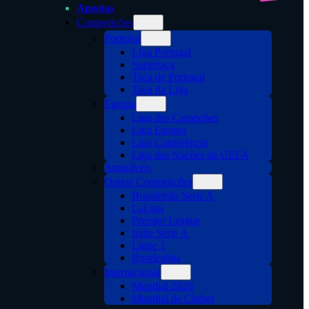
Apostas
Competições
Portugal
Liga Portugal
Supertaça
Taça de Portugal
Taça da Liga
Europa
Liga dos Campeões
Liga Europa
Liga Conferência
Liga das Nações da UEFA
Amigáveis
Outras Competições
Brasileirão Serie A
LaLiga
Premier League
Itália Série A
Ligue 1
Bundesliga
Internacional
Mundial 2026
Mundial de Clubes