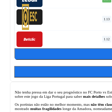
1.13
1.12
Não tenha pressa em dar o seu prognóstico no FC Porto vs Es
sobre este jogo da Liga Portugal para saber
mais detalhes
sobr
Os portistas não estão no melhor momento, mas
não têm clau
mostrado
muitas fragilidades
longe da Amadora, nomeadament