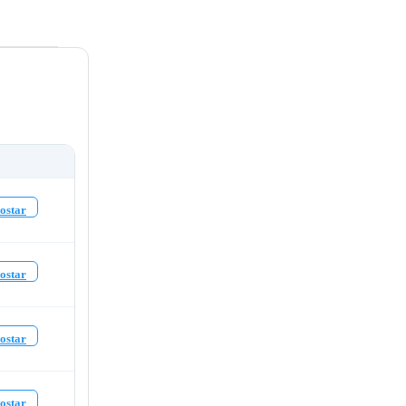
ostar
ostar
ostar
ostar