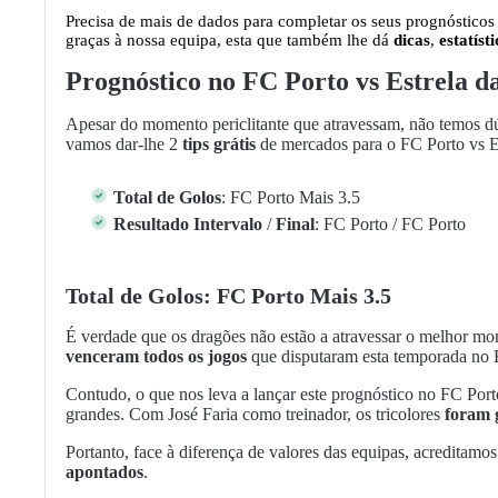
Precisa de mais de dados para completar os seus prognósticos
graças à nossa equipa, esta que também lhe dá
dicas
,
estatíst
Prognóstico no FC Porto vs Estrela d
Apesar do momento periclitante que atravessam, não temos d
vamos dar-lhe 2
tips grátis
de mercados para o FC Porto vs E
Total de Golos
: FC Porto Mais 3.5
Resultado Intervalo
/
Final
: FC Porto / FC Porto
Total de Golos: FC Porto Mais 3.5
É verdade que os dragões não estão a atravessar o melhor m
venceram todos os jogos
que disputaram esta temporada no E
Contudo, o que nos leva a lançar este prognóstico no FC Port
grandes. Com José Faria como treinador, os tricolores
foram 
Portanto, face à diferença de valores das equipas, acreditam
apontados
.