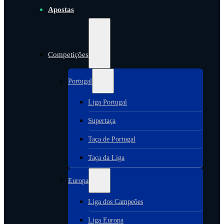
Apostas
Competições
Portugal
Liga Portugal
Supertaça
Taça de Portugal
Taça da Liga
Europa
Liga dos Campeões
Liga Europa