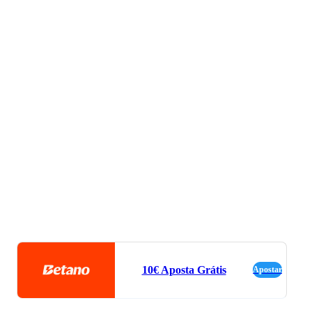
10€ Aposta Grátis
Apostar