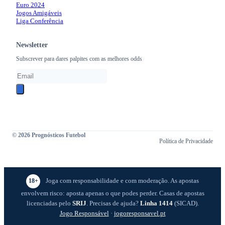
Euro 2024
Jogos Amigáveis
Liga Conferência
Newsletter
Subscrever para dares palpites com as melhores odds
© 2026 Prognósticos Futebol
Política de Privacidade
Joga com responsabilidade e com moderação. As apostas
18+
envolvem risco: aposta apenas o que podes perder. Casas de apostas
licenciadas pelo
SRIJ
. Precisas de ajuda?
Linha 1414
(SICAD).
Jogo Responsável
·
jogoresponsavel.pt