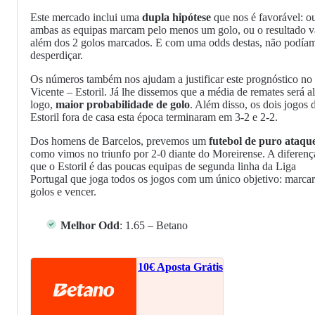
Este mercado inclui uma
dupla hipótese
que nos é favorável: o
ambas as equipas marcam pelo menos um golo, ou o resultado v
além dos 2 golos marcados. E com uma odds destas, não podía
desperdiçar.
Os números também nos ajudam a justificar este prognóstico no
Vicente – Estoril. Já lhe dissemos que a média de remates será al
logo,
maior probabilidade de golo
. Além disso, os dois jogos 
Estoril fora de casa esta época terminaram em 3-2 e 2-2.
Dos homens de Barcelos, prevemos um
futebol de puro ataqu
como vimos no triunfo por 2-0 diante do Moreirense. A diferenç
que o Estoril é das poucas equipas de segunda linha da Liga
Portugal que joga todos os jogos com um único objetivo: marcar
golos e vencer.
Melhor Odd
: 1.65 – Betano
10€ Aposta Grátis