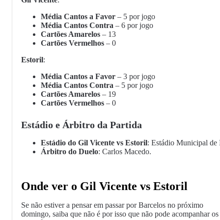
Média Cantos a Favor
– 5 por jogo
Média Cantos Contra
– 6 por jogo
Cartões Amarelos
– 13
Cartões Vermelhos
– 0
Estoril
:
Média Cantos a Favor
– 3 por jogo
Média Cantos Contra
– 5 por jogo
Cartões Amarelos
– 19
Cartões Vermelhos
– 0
Estádio e Árbitro da Partida
Estádio do Gil Vicente vs Estoril
: Estádio Municipal de 
Árbitro do Duelo
: Carlos Macedo.
Onde ver o Gil Vicente vs Estoril
Se não estiver a pensar em passar por Barcelos no próximo
domingo, saiba que não é por isso que não pode acompanhar os