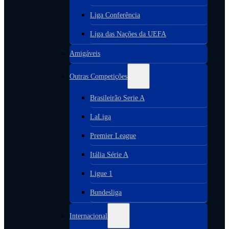
Liga Conferência
Liga das Nações da UEFA
Amigáveis
Outras Competições
Brasileirão Serie A
LaLiga
Premier League
Itália Série A
Ligue 1
Bundesliga
Internacional