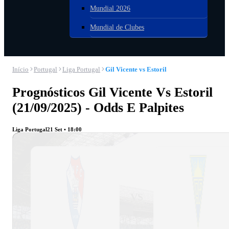
Mundial 2026
Mundial de Clubes
Início
Portugal
Liga Portugal
Gil Vicente vs Estoril
Prognósticos Gil Vicente Vs Estoril
(21/09/2025) - Odds E Palpites
Liga Portugal
21 Set • 18:00
VS