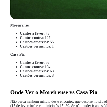
Moreirense
:
Cantos a favor
: 73
Cantos contra
: 127
Cartões amarelos
: 55
Cartões vermelhos
: 1
Casa Pia
:
Cantos a favor
: 92
Cantos contra
: 104
Cartões amarelos
: 63
Cartões vermelhos
: 3
Onde Ver o Moreirense vs Casa Pia
Não perca nenhum minuto deste encontro, que decorre no sába
(15 de fevereiro) e com início às 15h30. Se não puder ir ao estád