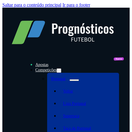
Saltar para o conteúdo principal
Ir para o footer
Apostas
Competições
Portugal
Voltar
Liga Portugal
Supertaça
Taça de Portugal