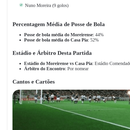
Nuno Moreira (9 golos)
Percentagem Média de Posse de Bola
Posse de bola média do Moreirense
: 44%
Posse de bola média do Casa Pia
: 52%
Estádio e Árbitro Desta Partida
Estádio do Moreirense vs Casa Pia
: Estádio Comendad
Árbitro do Encontro
: Por nomear
Cantos e Cartões