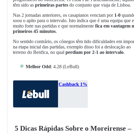
têm sido as
primeiras partes
do conjunto que viaja de Lisboa.
Nas 2 jornadas anteriores, os casapianos venciam por
1-0
quand
soou o apito para o intervalo. Isto indica que é uma equipa que e
muito forte nas partidas e que normalmente
fica em vantagem 
primeiros 45 minutos
.
No sentido contrário, os cónegos têm tido dificuldades em impor
na etapa inicial das partidas, exemplo disso foi a deslocação ao
terreno do Benfica, no qual
perdiam por 2-1 ao intervalo
.
Melhor Odd
: 4.28 (LeBull)
Cashback 1%
5 Dicas Rápidas Sobre o Moreirense –