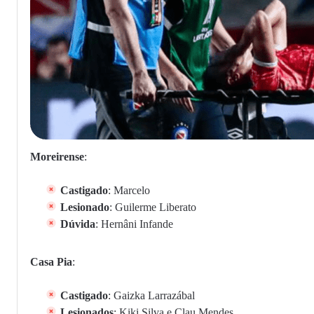
Moreirense
:
Castigado
: Marcelo
Lesionado
: Guilerme Liberato
Dúvida
: Hernâni Infande
Casa Pia
:
Castigado
: Gaizka Larrazábal
Lesionados
: Kiki Silva e Clau Mendes