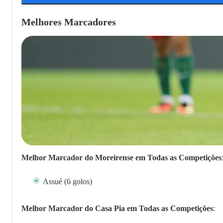
Melhores Marcadores
Melhor Marcador do Moreirense em Todas as Competições
Assué (6 golos)
Melhor Marcador do Casa Pia em Todas as Competições
: