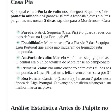
Casa Pia
Sabe qual é a
ausência de vulto
nos cónegos? E quem está de
pontaria afinada
nos gansos? Já terá a resposta a estas e outras
perguntas nas nossas
5 dicas rápidas
para o Moreirense – Casa 
Parede
: Patrick Sequeira (Casa Pia) é o guarda-redes co
mais defesas na Liga Portugal: 85.
Estabilidade
: Moreirense e Casa Pia são 2 das 5 equipas
Liga Portugal que ainda não mudaram de treinador esta
temporada.
Ausência de vulto
: Marcelo vai falhar este jogo por casti
O central era o único totalista do Moreirense no campeonato.
Primeira Volta
: No outro encontro entre estes clubes nes
temporada, o Casa Pia foi mais feliz e venceu em casa por 3-
Boa Forma
: Cassiano (Casa Pia) já marcou 7 golos nest
época da Liga Portugal. O avançado brasileiro alcançou a su
melhor marca na prova.
Análise Estatística Antes do Palpite no