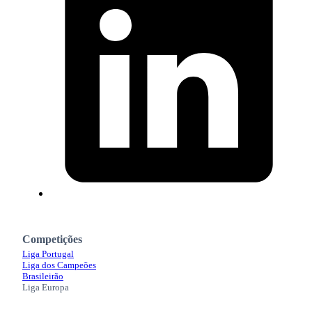
Competições
Liga Portugal
Liga dos Campeões
Brasileirão
Liga Europa