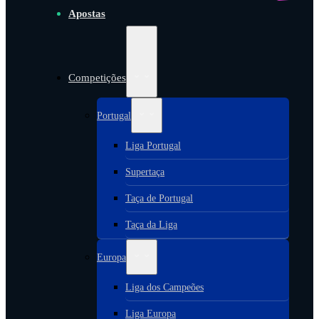
Apostas
Competições
Portugal
Liga Portugal
Supertaça
Taça de Portugal
Taça da Liga
Europa
Liga dos Campeões
Liga Europa