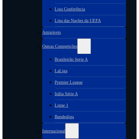
Liga Conferência
Liga das Nações da UEFA
Amigáveis
Outras Competições
Brasileirão Serie A
LaLiga
Premier League
Itália Série A
Ligue 1
Bundesliga
Internacional