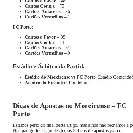
Cantos a Favor
– 48
Cantos Contra
– 75
Cartões Amarelos
– 36
Cartões Vermelhos
– 1
FC Porto
:
Cantos a Favor
– 85
Cantos Contra
– 43
Cartões Amarelos
– 31
Cartões Vermelhos
– 0
Estádio e Árbitro da Partida
Estádio do Moreirense vs FC Porto
: Estádio Comendad
Árbitro do Encontro
: Por definir
Dicas de Apostas no Moreirense – FC
Porto
Estamos perto do final deste artigo, mas ainda não fechámos a po
Nos parágrafos seguintes temos
5 dicas de apostas
para o