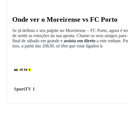
Onde ver o Moreirense vs FC Porto
Se já definiu o seu palpite no Moreirense – FC Porto, agora é t
de sentir as emoções da sua aposta. Chame os seus amigos para
final de sábado em grande e
assista em direto
a este embate. Pa
isso, a partir das 20h30, só têm que estar ligados à:
SportTV 1