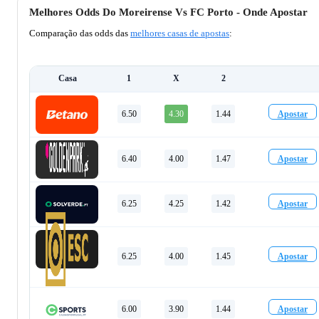
Melhores Odds Do Moreirense Vs FC Porto - Onde Apostar
Comparação das odds das
melhores casas de apostas
:
Casa
1
X
2
6.50
4.30
1.44
Apostar
6.40
4.00
1.47
Apostar
6.25
4.25
1.42
Apostar
6.25
4.00
1.45
Apostar
6.00
3.90
1.44
Apostar