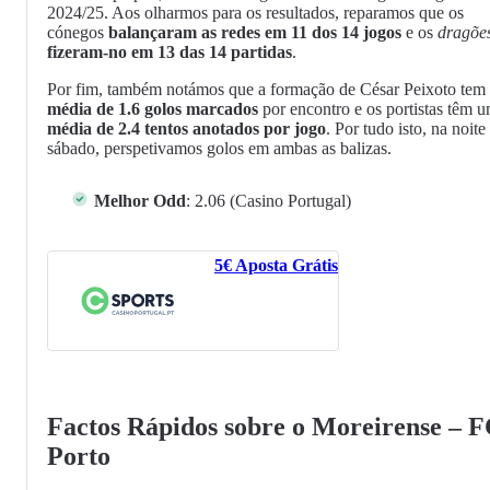
2024/25. Aos olharmos para os resultados, reparamos que os
cónegos
balançaram as redes em 11 dos 14 jogos
e os
dragõe
fizeram-no em 13 das 14 partidas
.
Por fim, também notámos que a formação de César Peixoto tem
média de 1.6 golos marcados
por encontro e os portistas têm 
média de 2.4 tentos anotados por jogo
. Por tudo isto, na noite
sábado, perspetivamos golos em ambas as balizas.
Melhor Odd
: 2.06 (Casino Portugal)
5€ Aposta Grátis
Factos Rápidos sobre o Moreirense – 
Porto