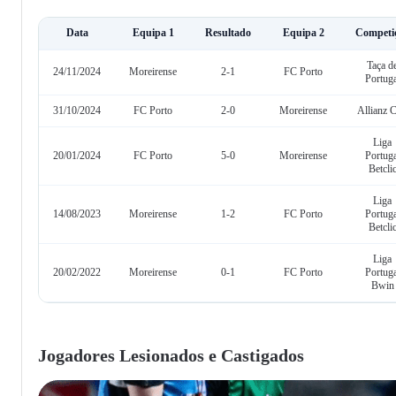
Data
Equipa 1
Resultado
Equipa 2
Competi
Taça d
24/11/2024
Moreirense
2-1
FC Porto
Portuga
31/10/2024
FC Porto
2-0
Moreirense
Allianz 
Liga
20/01/2024
FC Porto
5-0
Moreirense
Portuga
Betcli
Liga
14/08/2023
Moreirense
1-2
FC Porto
Portuga
Betcli
Liga
20/02/2022
Moreirense
0-1
FC Porto
Portuga
Bwin
Jogadores Lesionados e Castigados