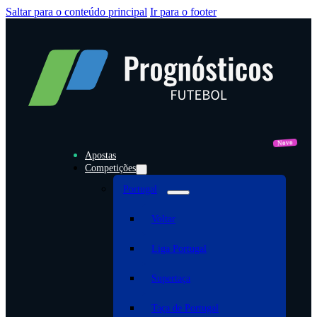
Saltar para o conteúdo principal
Ir para o footer
Apostas
Competições
Portugal
Voltar
Liga Portugal
Supertaça
Taça de Portugal