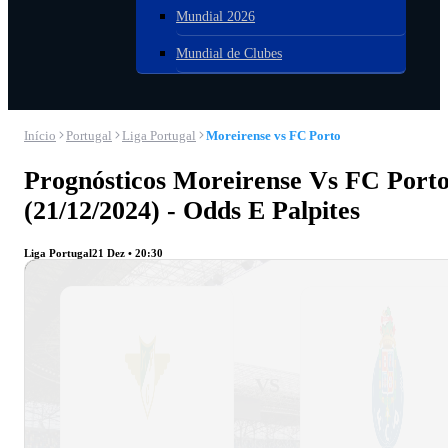
Mundial 2026
Mundial de Clubes
Início
Portugal
Liga Portugal
Moreirense vs FC Porto
Prognósticos Moreirense Vs FC Port
(21/12/2024) - Odds E Palpites
Liga Portugal
21 Dez • 20:30
VS