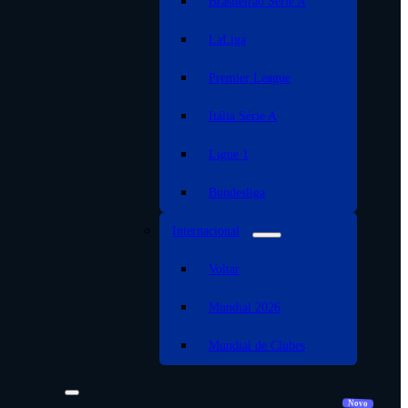
Brasileirão Serie A
LaLiga
Premier League
Itália Série A
Ligue 1
Bundesliga
Internacional
Voltar
Mundial 2026
Mundial de Clubes