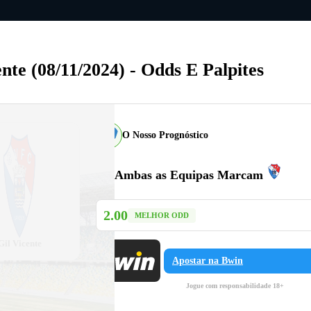
nte (08/11/2024) - Odds E Palpites
O Nosso Prognóstico
Ambas as Equipas Marcam
2.00
MELHOR ODD
Gil Vicente
Apostar na Bwin
Jogue com responsabilidade 18+