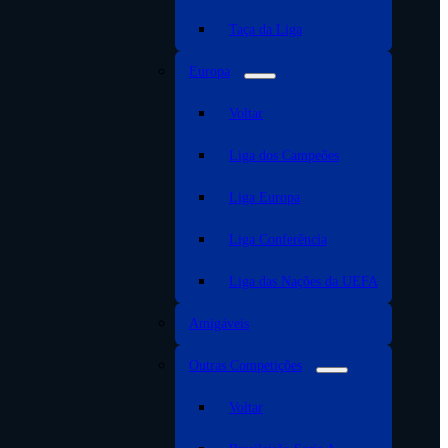
Taça da Liga
Europa
Voltar
Liga dos Campeões
Liga Europa
Liga Conferência
Liga das Nações da UEFA
Amigáveis
Outras Competições
Voltar