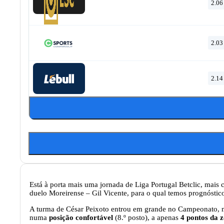
2.06
2.03
2.14
Está à porta mais uma jornada de Liga Portugal Betclic, mais 
duelo Moreirense – Gil Vicente, para o qual temos prognóstic
A turma de César Peixoto entrou em grande no Campeonato, 
numa
posição confortável
(8.º posto), a apenas
4 pontos da 