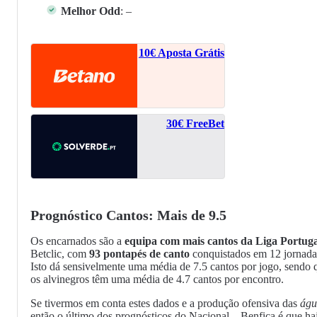
Melhor Odd
: –
10€ Aposta Grátis
30€ FreeBet
Prognóstico Cantos: Mais de 9.5
Os encarnados são a
equipa com mais cantos da Liga Portuga
Betclic, com
93 pontapés de canto
conquistados em 12 jornada
Isto dá sensivelmente uma média de 7.5 cantos por jogo, sendo 
os alvinegros têm uma média de 4.7 cantos por encontro.
Se tivermos em conta estes dados e a produção ofensiva das
águ
então o último dos prognósticos do Nacional – Benfica é que ha