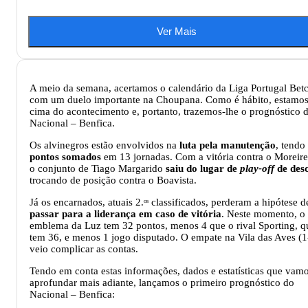
Ver Mais
A meio da semana, acertamos o calendário da Liga Portugal Betc
com um duelo importante na Choupana. Como é hábito, estamo
cima do acontecimento e, portanto, trazemos-lhe o prognóstico 
Nacional – Benfica.
Os alvinegros estão envolvidos na
luta pela manutenção
, tendo
pontos somados
em 13 jornadas. Com a vitória contra o Moreire
o conjunto de Tiago Margarido
saiu do lugar de
play-off
de des
trocando de posição contra o Boavista.
Já os encarnados, atuais 2.ᵒˢ classificados, perderam a hipótese d
passar para a liderança em caso de vitória
. Neste momento, o
emblema da Luz tem 32 pontos, menos 4 que o rival Sporting, q
tem 36, e menos 1 jogo disputado. O empate na Vila das Aves (1
veio complicar as contas.
Tendo em conta estas informações, dados e estatísticas que vam
aprofundar mais adiante, lançamos o primeiro prognóstico do
Nacional – Benfica: