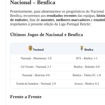
Nacional – Benfica
Posteriormente, para alimentarmos os prognósticos do Nacional
Benfica, recorremos aos
resultados recentes
das equipas,
histó
de embates
, lista de
ausentes
,
melhores marcadores
e
estatíst
respeitantes à presente edição da Liga Portugal Betclic:
Últimos Jogos de Nacional e Benfica
Nacional
Benfica
Nacional – Moreirense: 1-0
AVS – Benfica: 1-1
Gil Vicente – Nacional: 2-1
Benfica – Bolonha: 0-0
Nacional – Boavista: 0-0
Benfica – Vitória SC: 1-0
Estrela da Amadora – Nacional: 2-0
Arouca – Benfica: 0-2
Frente a Frente