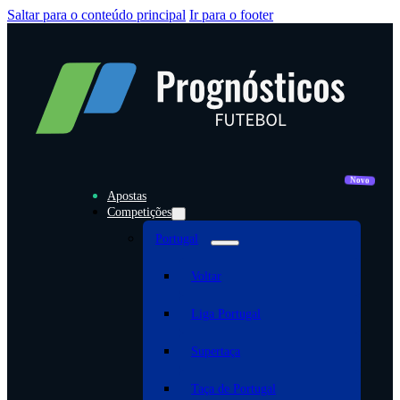
Saltar para o conteúdo principal
Ir para o footer
Apostas
Competições
Portugal
Voltar
Liga Portugal
Supertaça
Taça de Portugal