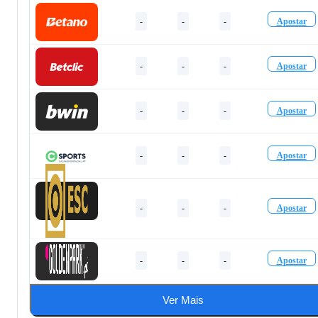
-
-
-
Apostar
-
-
-
Apostar
-
-
-
Apostar
-
-
-
Apostar
-
-
-
Apostar
-
-
-
Apostar
Ver Mais