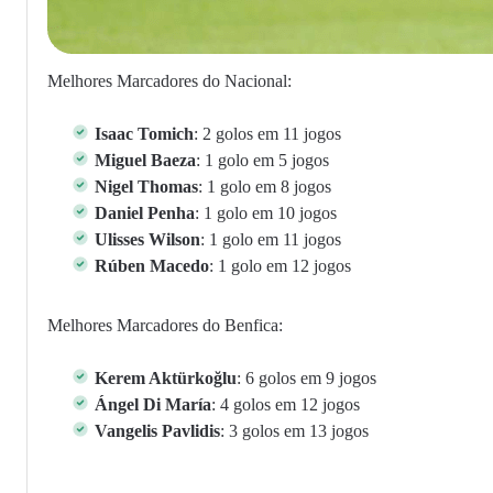
Melhores Marcadores do Nacional:
Isaac Tomich
: 2 golos em 11 jogos
Miguel Baeza
: 1 golo em 5 jogos
Nigel Thomas
: 1 golo em 8 jogos
Daniel Penha
: 1 golo em 10 jogos
Ulisses Wilson
: 1 golo em 11 jogos
Rúben Macedo
: 1 golo em 12 jogos
Melhores Marcadores do Benfica:
Kerem Aktürkoğlu
: 6 golos em 9 jogos
Ángel Di María
: 4 golos em 12 jogos
Vangelis Pavlidis
: 3 golos em 13 jogos