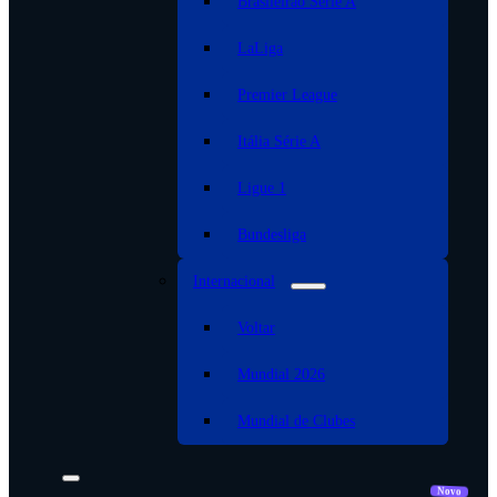
Brasileirão Serie A
LaLiga
Premier League
Itália Série A
Ligue 1
Bundesliga
Internacional
Voltar
Mundial 2026
Mundial de Clubes