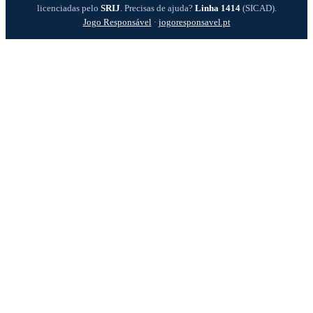
licenciadas pelo
SRIJ
. Precisas de ajuda?
Linha 1414
(SICAD).
Jogo Responsável
·
jogoresponsavel.pt