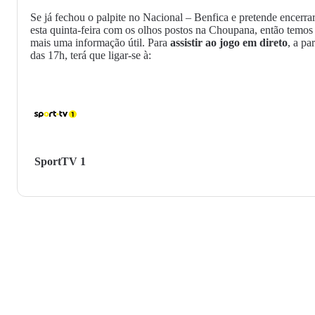
Se já fechou o palpite no Nacional – Benfica e pretende encerra
esta quinta-feira com os olhos postos na Choupana, então temos
mais uma informação útil. Para
assistir ao jogo em direto
, a par
das 17h, terá que ligar-se à:
SportTV 1