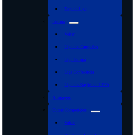
Taça da Liga
Europa
Voltar
Liga dos Campeões
Liga Europa
Liga Conferência
Liga das Nações da UEFA
Amigáveis
Outras Competições
Voltar