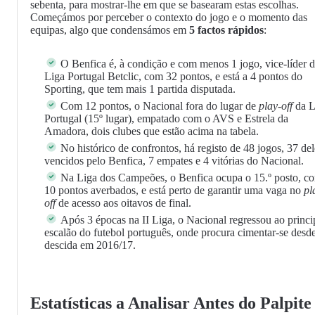
sebenta, para mostrar-lhe em que se basearam estas escolhas.
Começámos por perceber o contexto do jogo e o momento das
equipas, algo que condensámos em
5 factos rápidos
:
O Benfica é, à condição e com menos 1 jogo, vice-líder 
Liga Portugal Betclic, com 32 pontos, e está a 4 pontos do
Sporting, que tem mais 1 partida disputada.
Com 12 pontos, o Nacional fora do lugar de
play-off
da L
Portugal (15º lugar), empatado com o AVS e Estrela da
Amadora, dois clubes que estão acima na tabela.
No histórico de confrontos, há registo de 48 jogos, 37 del
vencidos pelo Benfica, 7 empates e 4 vitórias do Nacional.
Na Liga dos Campeões, o Benfica ocupa o 15.º posto, c
10 pontos averbados, e está perto de garantir uma vaga no
pl
off
de acesso aos oitavos de final.
Após 3 épocas na II Liga, o Nacional regressou ao princi
escalão do futebol português, onde procura cimentar-se desd
descida em 2016/17.
Estatísticas a Analisar Antes do Palpite