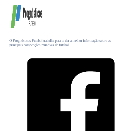
O Prognósticos Futebol trabalha para te dar a melhor informação sobre as
principais competições mundiais de futebol.