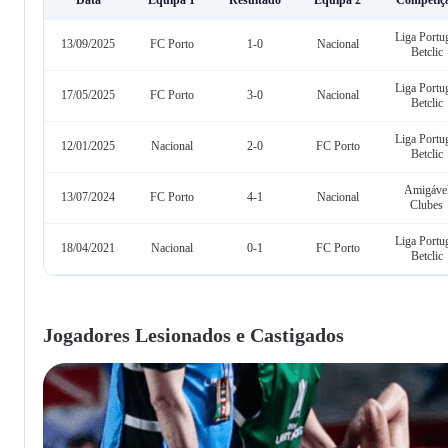
Data
Equipa 1
Resultado
Equipa 2
Competiç
Liga Portu
13/09/2025
FC Porto
1-0
Nacional
Betclic
Liga Portu
17/05/2025
FC Porto
3-0
Nacional
Betclic
Liga Portu
12/01/2025
Nacional
2-0
FC Porto
Betclic
Amigáve
13/07/2024
FC Porto
4-1
Nacional
Clubes
Liga Portu
18/04/2021
Nacional
0-1
FC Porto
Betclic
Jogadores Lesionados e Castigados