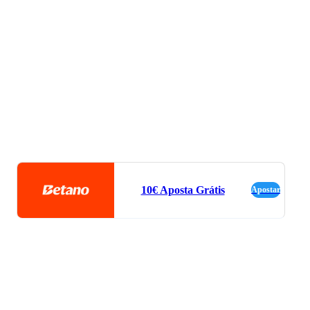
10€ Aposta Grátis
Apostar