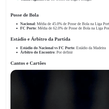
Posse de Bola
Nacional
: Média de 45.0% de Posse de Bola na Liga Port
FC Porto
: Média de 62.0% de Posse de Bola na Liga Por
Estádio e Árbitro da Partida
Estádio do Nacional vs FC Porto
: Estádio da Madeira
Árbitro do Encontro
: Por definir
Cantos e Cartões