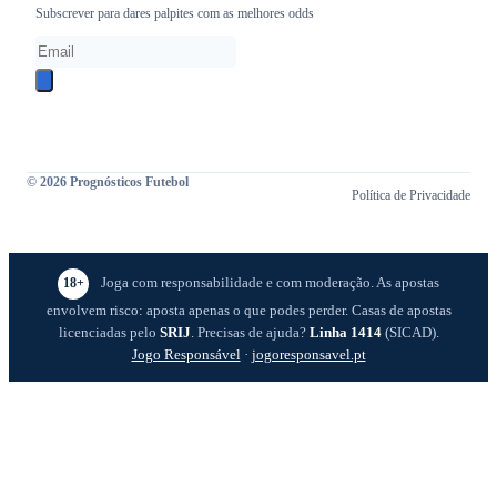
Subscrever para dares palpites com as melhores odds
© 2026 Prognósticos Futebol
Política de Privacidade
Joga com responsabilidade e com moderação. As apostas
18+
envolvem risco: aposta apenas o que podes perder. Casas de apostas
licenciadas pelo
SRIJ
. Precisas de ajuda?
Linha 1414
(SICAD).
Jogo Responsável
·
jogoresponsavel.pt