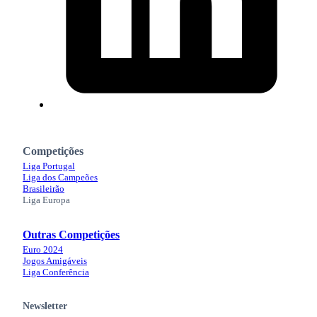
Competições
Liga Portugal
Liga dos Campeões
Brasileirão
Liga Europa
Outras Competições
Euro 2024
Jogos Amigáveis
Liga Conferência
Newsletter