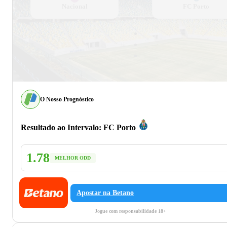
Nacional
FC Porto
O Nosso Prognóstico
Resultado ao Intervalo: FC Porto
1.78
MELHOR ODD
Apostar na Betano
Jogue com responsabilidade 18+