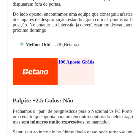
disputaram fora de portas.
Do lado oposto, encontramos uma equipa que conseguiu afastar
dos lugares de despromoção, estando agora com 21 pontos na 13
posição. No entanto, ao intervalo já deverá estar em desvantag
próximo domingo.
Melhor Odd
: 1.78 (Betano)
10€ Aposta Grátis
Palpite +2.5 Golos: Não
Fechamos o “par” de prognósticos para o Nacional vs FC Porto
um cenário que aponta para um encontro controlado pelos dragõ
mas
sem números muito expressivos
no marcador.
Samu saiu ao intervalo no último duelo e isso pode tornar-se um