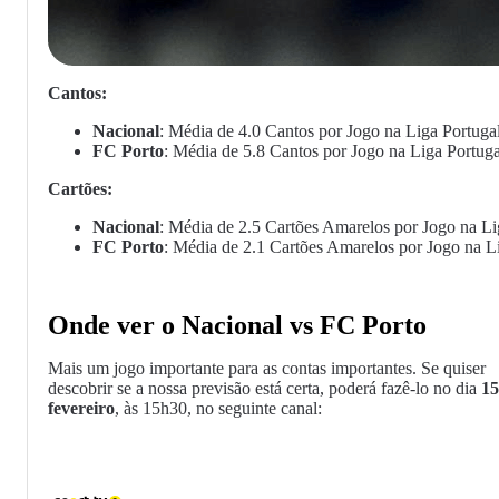
Cantos:
Nacional
: Média de 4.0 Cantos por Jogo na Liga Portuga
FC Porto
: Média de 5.8 Cantos por Jogo na Liga Portuga
Cartões:
Nacional
: Média de 2.5 Cartões Amarelos por Jogo na Li
FC Porto
: Média de 2.1 Cartões Amarelos por Jogo na L
Onde ver o Nacional vs FC Porto
Mais um jogo importante para as contas importantes. Se quiser
descobrir se a nossa previsão está certa, poderá fazê-lo no dia
15
fevereiro
, às 15h30, no seguinte canal: