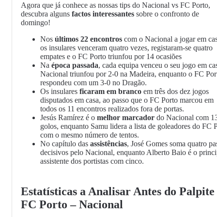
Agora que já conhece as nossas tips do Nacional vs FC Porto,
descubra alguns
factos interessantes
sobre o confronto de
domingo!
Nos
últimos 22 encontros
com o Nacional a jogar em cas
os insulares venceram quatro vezes, registaram-se quatro
empates e o FC Porto triunfou por 14 ocasiões
Na
época passada
, cada equipa venceu o seu jogo em ca
Nacional triunfou por 2-0 na Madeira, enquanto o FC Por
respondeu com um 3-0 no Dragão.
Os insulares
ficaram em branco
em três dos dez jogos
disputados em casa, ao passo que o FC Porto marcou em
todos os 11 encontros realizados fora de portas.
Jesús Ramírez é o
melhor marcador
do Nacional com 1
golos, enquanto Samu lidera a lista de goleadores do FC 
com o mesmo número de tentos.
No capítulo das
assistências
, José Gomes soma quatro pa
decisivos pelo Nacional, enquanto Alberto Baio é o princi
assistente dos portistas com cinco.
Estatísticas a Analisar Antes do Palpite
FC Porto – Nacional