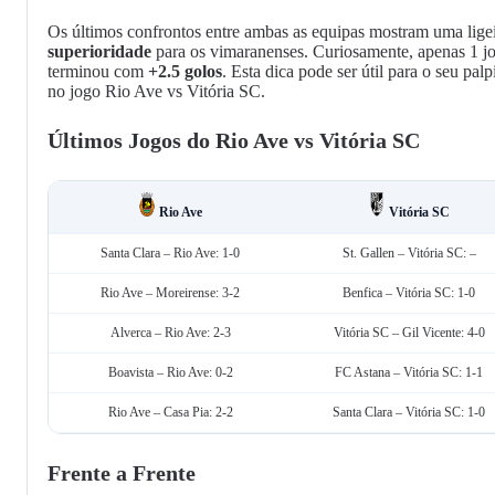
Os últimos confrontos entre ambas as equipas mostram uma lige
superioridade
para os vimaranenses. Curiosamente, apenas 1 j
terminou com
+2.5 golos
. Esta dica pode ser útil para o seu palp
no jogo Rio Ave vs Vitória SC.
Últimos Jogos do Rio Ave vs Vitória SC
Rio Ave
Vitória SC
Santa Clara – Rio Ave: 1-0
St. Gallen – Vitória SC: –
Rio Ave – Moreirense: 3-2
Benfica – Vitória SC: 1-0
Alverca – Rio Ave: 2-3
Vitória SC – Gil Vicente: 4-0
Boavista – Rio Ave: 0-2
FC Astana – Vitória SC: 1-1
Rio Ave – Casa Pia: 2-2
Santa Clara – Vitória SC: 1-0
Frente a Frente