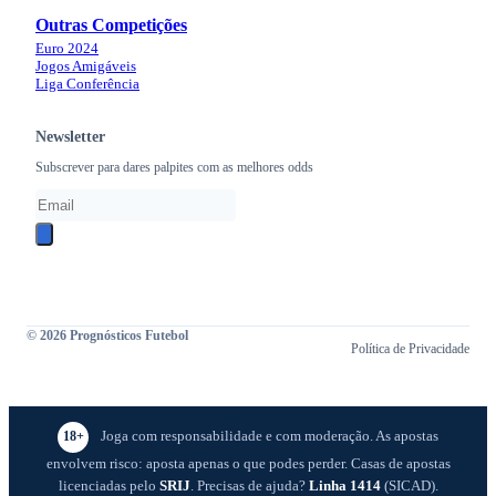
Outras Competições
Euro 2024
Jogos Amigáveis
Liga Conferência
Newsletter
Subscrever para dares palpites com as melhores odds
© 2026 Prognósticos Futebol
Política de Privacidade
Joga com responsabilidade e com moderação. As apostas
18+
envolvem risco: aposta apenas o que podes perder. Casas de apostas
licenciadas pelo
SRIJ
. Precisas de ajuda?
Linha 1414
(SICAD).