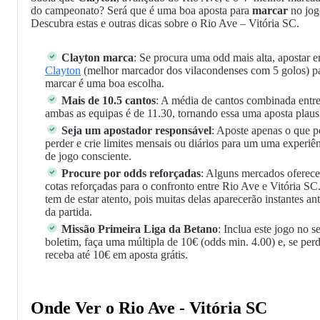
do campeonato? Será que é uma boa aposta para
marcar
no jog
Descubra estas e outras dicas sobre o Rio Ave – Vitória SC.
Clayton marca
: Se procura uma odd mais alta, apostar 
Clayton
(melhor marcador dos vilacondenses com 5 golos) p
marcar é uma boa escolha.
Mais de 10.5 cantos
: A média de cantos combinada entr
ambas as equipas é de 11.30, tornando essa uma aposta plaus
Seja um apostador responsável
: Aposte apenas o que 
perder e crie limites mensais ou diários para um uma experiê
de jogo consciente.
Procure por odds reforçadas
: Alguns mercados oferec
cotas reforçadas para o confronto entre Rio Ave e Vitória SC
tem de estar atento, pois muitas delas aparecerão instantes an
da partida.
Missão Primeira Liga da Betano
: Inclua este jogo no s
boletim, faça uma múltipla de 10€ (odds min. 4.00) e, se perd
receba até 10€ em aposta grátis.
Onde Ver o Rio Ave - Vitória SC