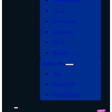
Brasileirão Serie A
LaLiga
Premier League
Itália Série A
Ligue 1
Bundesliga
Internacional
Voltar
Mundial 2026
Mundial de Clubes