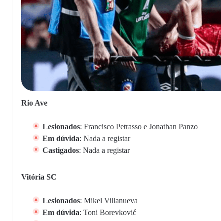
Rio Ave
Lesionados
: Francisco Petrasso e Jonathan Panzo
Em dúvida
: Nada a registar
Castigados
: Nada a registar
Vitória SC
Lesionados
: Mikel Villanueva
Em dúvida
: Toni Borevković