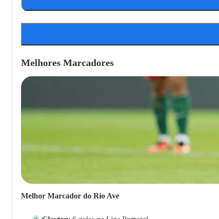
Melhores Marcadores
Melhor Marcador do Rio Ave