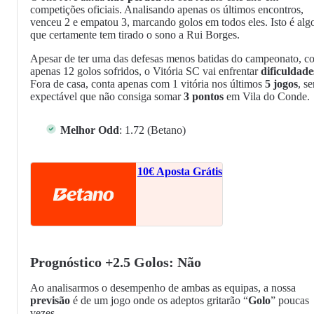
competições oficiais. Analisando apenas os últimos encontros,
venceu 2 e empatou 3, marcando golos em todos eles. Isto é alg
que certamente tem tirado o sono a Rui Borges.
Apesar de ter uma das defesas menos batidas do campeonato, c
apenas 12 golos sofridos, o Vitória SC vai enfrentar
dificuldade
Fora de casa, conta apenas com 1 vitória nos últimos
5 jogos
, s
expectável que não consiga somar
3 pontos
em Vila do Conde.
Melhor Odd
: 1.72 (Betano)
10€ Aposta Grátis
Prognóstico +2.5 Golos: Não
Ao analisarmos o desempenho de ambas as equipas, a nossa
previsão
é de um jogo onde os adeptos gritarão “
Golo
” poucas
vezes.