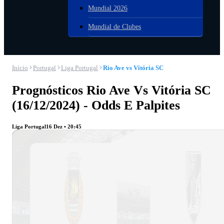
Mundial 2026
Mundial de Clubes
Início
Portugal
Liga Portugal
Rio Ave vs Vitória SC
Prognósticos Rio Ave Vs Vitória SC
(16/12/2024) - Odds E Palpites
Liga Portugal
16 Dez • 20:45
VS