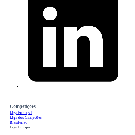
Competições
Liga Portugal
Liga dos Campeões
Brasileirão
Liga Europa