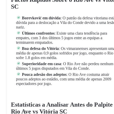
SC
Borevković
em dúvida
: O patrão da defesa vitoriana es
dúvida para a deslocação a Vila do Conde devido a uma lesã
nariz.
Últimos confrontos
: Existe uma clara tendência para
empates, com 3 dos últimos 5 jogos entre as equipas a
terminarem empatados.
Boa defesa do Vitória
: Os vimaranenses apresentam um
média de apenas 0,9 golos sofridos por jogo, enquanto o Rio
sofre 1.8 golos em média.
Superioridade em casa
: O Rio Ave não perdeu nenhum
últimos 5 jogos disputados em Vila do Conde.
Pouca adesão dos adeptos
: O Rio Ave costuma atrair
poucos adeptos ao estádio, com uma média de apenas 2009
espectadores por jogo.
Estatísticas a Analisar Antes do Palpite
Rio Ave vs Vitória SC