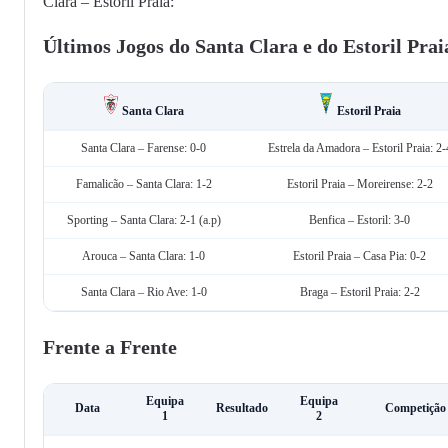
Clara – Estoril Praia:
Últimos Jogos do Santa Clara e do Estoril Prai
Santa Clara
Estoril Praia
Santa Clara – Farense: 0-0
Estrela da Amadora – Estoril Praia: 2-
Famalicão – Santa Clara: 1-2
Estoril Praia – Moreirense: 2-2
Sporting – Santa Clara: 2-1 (a.p)
Benfica – Estoril: 3-0
Arouca – Santa Clara: 1-0
Estoril Praia – Casa Pia: 0-2
Santa Clara – Rio Ave: 1-0
Braga – Estoril Praia: 2-2
Frente a Frente
Equipa
Equipa
Data
Resultado
Competição
1
2