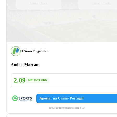
Santa Clara
Estoril Praia
O Nosso Prognóstico
Ambas Marcam
2.09
MELHOR ODD
Apostar na Casino Portugal
Jogue com responsabilidade 18+