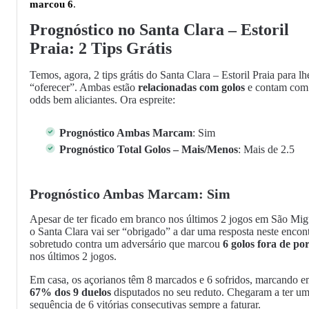
marcou 6
.
Prognóstico no Santa Clara – Estoril
Praia: 2 Tips Grátis
Temos, agora, 2 tips grátis do Santa Clara – Estoril Praia para lh
“oferecer”. Ambas estão
relacionadas com golos
e contam com
odds bem aliciantes. Ora espreite:
Prognóstico Ambas Marcam
: Sim
Prognóstico Total Golos – Mais/Menos
: Mais de 2.5
Prognóstico Ambas Marcam: Sim
Apesar de ter ficado em branco nos últimos 2 jogos em São Mig
o Santa Clara vai ser “obrigado” a dar uma resposta neste encon
sobretudo contra um adversário que marcou
6 golos fora de po
nos últimos 2 jogos.
Em casa, os açorianos têm 8 marcados e 6 sofridos, marcando 
67% dos 9 duelos
disputados no seu reduto. Chegaram a ter u
sequência de 6 vitórias consecutivas sempre a faturar.