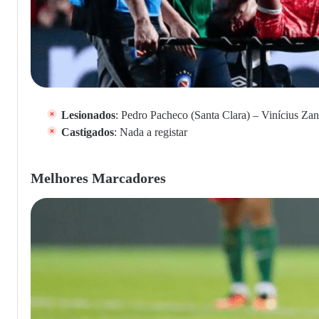
Lesionados
: Pedro Pacheco (Santa Clara) – Vinícius Zano
Castigados
: Nada a registar
Melhores Marcadores