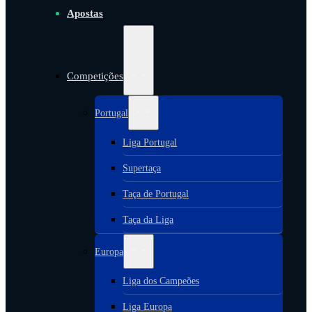
Apostas
Competições
Portugal
Liga Portugal
Supertaça
Taça de Portugal
Taça da Liga
Europa
Liga dos Campeões
Liga Europa