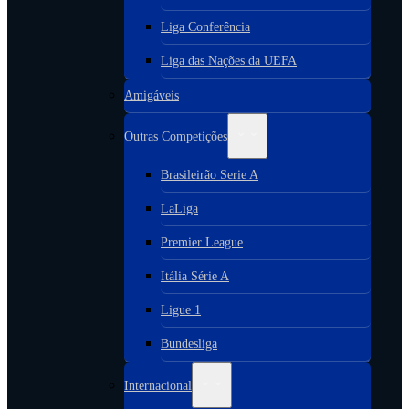
Liga Conferência
Liga das Nações da UEFA
Amigáveis
Outras Competições
Brasileirão Serie A
LaLiga
Premier League
Itália Série A
Ligue 1
Bundesliga
Internacional