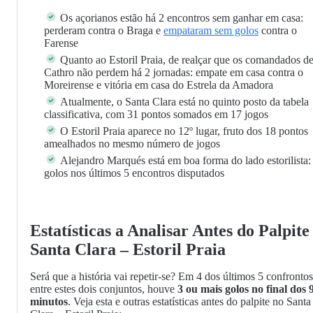
Os açorianos estão há 2 encontros sem ganhar em casa:
perderam contra o Braga e
empataram sem golos
contra o
Farense
Quanto ao Estoril Praia, de realçar que os comandados de
Cathro não perdem há 2 jornadas: empate em casa contra o
Moreirense e vitória em casa do Estrela da Amadora
Atualmente, o Santa Clara está no quinto posto da tabela
classificativa, com 31 pontos somados em 17 jogos
O Estoril Praia aparece no 12º lugar, fruto dos 18 pontos
amealhados no mesmo número de jogos
Alejandro Marqués está em boa forma do lado estorilista:
golos nos últimos 5 encontros disputados
Estatísticas a Analisar Antes do Palpite
Santa Clara – Estoril Praia
Será que a história vai repetir-se? Em 4 dos últimos 5 confrontos
entre estes dois conjuntos, houve
3 ou mais golos no final dos 
minutos
. Veja esta e outras estatísticas antes do palpite no Santa