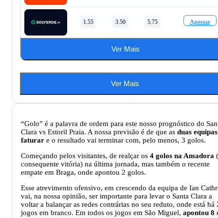
1.55
3.50
5.75
Apostar
Ver Mais
Ver Mais
“Golo” é a palavra de ordem para este nosso prognóstico do San
Clara vs Estoril Praia. A nossa previsão é de que as
duas equipas
faturar
e o resultado vai terminar com, pelo menos, 3 golos.
Começando pelos visitantes, de realçar os
4 golos na Amadora
(
consequente vitória) na última jornada, mas também o recente
empate em Braga, onde apontou 2 golos.
Esse atrevimento ofensivo, em crescendo da equipa de Ian Cathr
vai, na nossa opinião, ser importante para levar o Santa Clara a
voltar a balançar as redes contrárias no seu reduto, onde está há 
jogos em branco. Em todos os jogos em São Miguel,
apontou 8