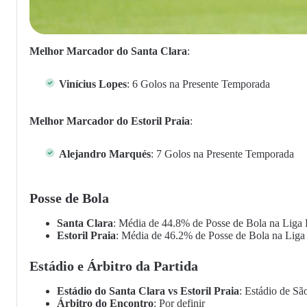
Melhor Marcador do Santa Clara
:
Vinícius Lopes
: 6 Golos na Presente Temporada
Melhor Marcador do Estoril Praia
:
Alejandro Marqués
: 7 Golos na Presente Temporada
Posse de Bola
Santa Clara
: Média de 44.8% de Posse de Bola na Liga 
Estoril Praia
: Média de 46.2% de Posse de Bola na Liga
Estádio e Árbitro da Partida
Estádio do Santa Clara vs Estoril Praia
: Estádio de Sã
Árbitro do Encontro
: Por definir