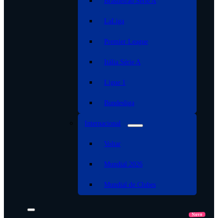
Brasileirão Serie A
LaLiga
Premier League
Itália Série A
Ligue 1
Bundesliga
Internacional
Voltar
Mundial 2026
Mundial de Clubes