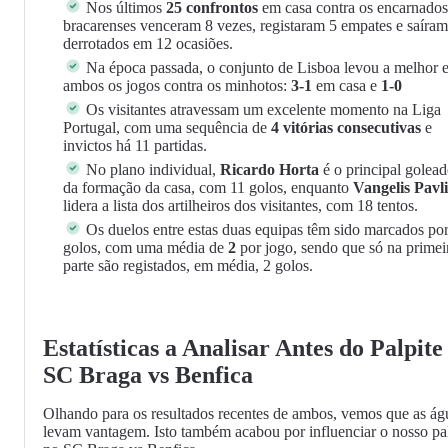
Nos últimos
25 confrontos
em casa contra os encarnados
bracarenses venceram 8 vezes, registaram 5 empates e saíram
derrotados em 12 ocasiões.
Na época passada, o conjunto de Lisboa levou a melhor 
ambos os jogos contra os minhotos:
3-1
em casa e
1-0
Os visitantes atravessam um excelente momento na Liga
Portugal, com uma sequência de
4 vitórias consecutivas
e
invictos há 11 partidas.
No plano individual,
Ricardo Horta
é o principal golead
da formação da casa, com 11 golos, enquanto
Vangelis Pavli
lidera a lista dos artilheiros dos visitantes, com 18 tentos.
Os duelos entre estas duas equipas têm sido marcados po
golos, com uma média de
2
por jogo, sendo que só na primei
parte são registados, em média, 2 golos.
Estatísticas a Analisar Antes do Palpite
SC Braga vs Benfica
Olhando para os resultados recentes de ambos, vemos que as ág
levam vantagem. Isto também acabou por influenciar o nosso pal