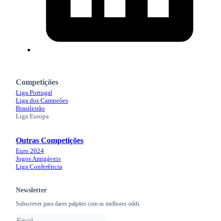
Competições
Liga Portugal
Liga dos Campeões
Brasileirão
Liga Europa
Outras Competições
Euro 2024
Jogos Amigáveis
Liga Conferência
Newsletter
Subscrever para dares palpites com as melhores odds