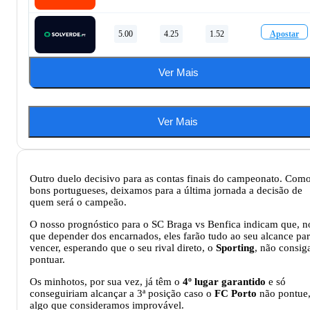
5.00
4.25
1.52
Apostar
Ver Mais
Ver Mais
Outro duelo decisivo para as contas finais do campeonato. Com
bons portugueses, deixamos para a última jornada a decisão de
quem será o campeão.
O nosso prognóstico para o SC Braga vs Benfica indicam que, n
que depender dos encarnados, eles farão tudo ao seu alcance pa
vencer, esperando que o seu rival direto, o
Sporting
, não consig
pontuar.
Os minhotos, por sua vez, já têm o
4º lugar garantido
e só
conseguiriam alcançar a 3ª posição caso o
FC Porto
não pontue
algo que consideramos improvável.