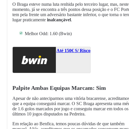
O Braga esteve numa luta renhida pelo terceiro lugar, mas, neste
momento, já se encontra a três pontos dessa posição e o FC Port
tem pela frente um adversário bastante inferior, o que torna o ter
lugar praticamente
inalcançável
.
Melhor Odd: 1.60 (Bwin)
Até 150€ S/ Risco
Palpite Ambas Equipas Marcam: Sim
Apesar de não anteciparmos uma vitória bracarense, acreditamo
que a equipa conseguirá marcar. O SC Braga apresenta uma mé
de 1.6 golos marcados por jogo e conseguiu marcar em todos os
últimos 10 jogos disputados na Pedreira.
Em relação ao Benfica, temos poucas dúvidas de que também
marcará. Aliás, acreditamos que os encarnados conseguem marc