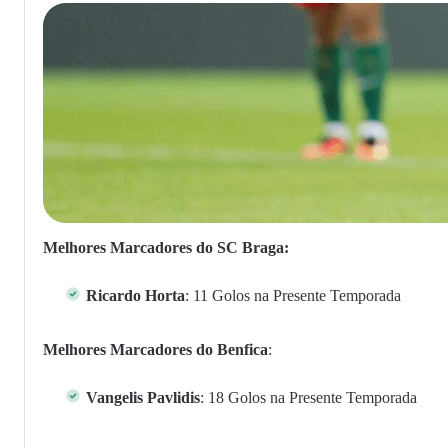
Melhores Marcadores do SC Braga:
Ricardo Horta
: 11 Golos na Presente Temporada
Melhores Marcadores do Benfica
:
Vangelis Pavlidis
: 18 Golos na Presente Temporada