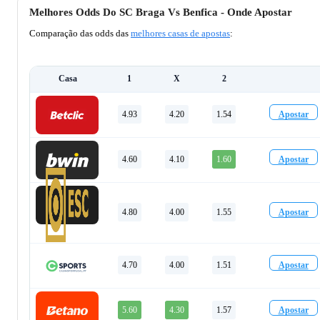
Melhores Odds Do SC Braga Vs Benfica - Onde Apostar
Comparação das odds das
melhores casas de apostas
:
Casa
1
X
2
4.93
4.20
1.54
Apostar
4.60
4.10
1.60
Apostar
4.80
4.00
1.55
Apostar
4.70
4.00
1.51
Apostar
5.60
4.30
1.57
Apostar