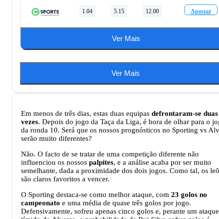
1.04
5.15
12.00
Apostar
Ver Mais
Ver Mais
Em menos de três dias, estas duas equipas
defrontaram-se duas
vezes
. Depois do jogo da Taça da Liga, é hora de olhar para o j
da ronda 10. Será que os nossos prognósticos no Sporting vs Al
serão muito diferentes?
Não. O facto de se tratar de uma competição diferente não
influenciou os nossos
palpites
, e a análise acaba por ser muito
semelhante, dada a proximidade dos dois jogos. Como tal, os le
são claros favoritos a vencer.
O Sporting destaca-se como melhor ataque, com
23 golos no
campeonato
e uma média de quase três golos por jogo.
Defensivamente, sofreu apenas cinco golos e, perante um ataque