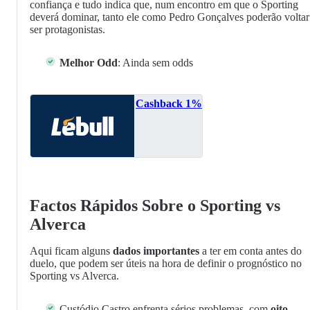
confiança e tudo indica que, num encontro em que o Sporting
deverá dominar, tanto ele como Pedro Gonçalves poderão voltar
ser protagonistas.
Melhor Odd
: Ainda sem odds
Cashback 1%
Factos Rápidos Sobre o Sporting vs
Alverca
Aqui ficam alguns
dados importantes
a ter em conta antes do
duelo, que podem ser úteis na hora de definir o prognóstico no
Sporting vs Alverca.
Custódio Castro enfrenta sérios problemas, com
oito