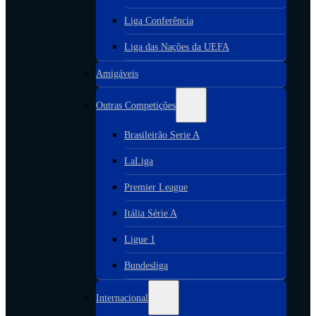
Liga Conferência
Liga das Nações da UEFA
Amigáveis
Outras Competições
Brasileirão Serie A
LaLiga
Premier League
Itália Série A
Ligue 1
Bundesliga
Internacional