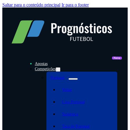
Saltar para o conteúdo principal
Ir para o footer
Apostas
Competições
Portugal
Voltar
Liga Portugal
Supertaça
Taça de Portugal