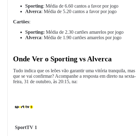
Sporting
: Média de 6.60 cantos a favor por jogo
Alverca
: Média de 5.20 cantos a favor por jogo
Cartões
:
Sporting:
Média de 2.30 cartões amarelos por jogo
Alverca
: Média de 1.90 cartões amarelos por jogo
Onde Ver o Sporting vs Alverca
Tudo indica que os leões vão garantir uma vitória tranquila, mas
que se vai confirmar? Acompanhe a resposta em direto na sexta-
feira, 31 de outubro, às 20:15, na:
SportTV 1