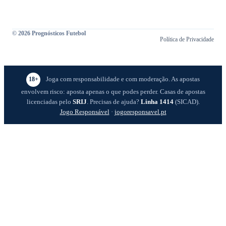
© 2026 Prognósticos Futebol
Política de Privacidade
Joga com responsabilidade e com moderação. As apostas
18+
envolvem risco: aposta apenas o que podes perder. Casas de apostas
licenciadas pelo
SRIJ
. Precisas de ajuda?
Linha 1414
(SICAD).
Jogo Responsável
·
jogoresponsavel.pt