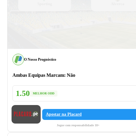
Sporting
Alverca
O Nosso Prognóstico
Ambas Equipas Marcam: Não
1.50
MELHOR ODD
Apostar na Placard
Jogue com responsabilidade 18+