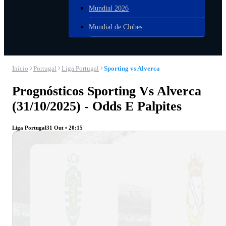
Mundial 2026
Mundial de Clubes
Início
Portugal
Liga Portugal
Sporting vs Alverca
Prognósticos Sporting Vs Alverca
(31/10/2025) - Odds E Palpites
Liga Portugal
31 Out • 20:15
VS