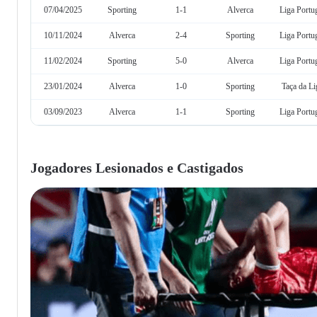
07/04/2025
Sporting
1-1
Alverca
Liga Portu
10/11/2024
Alverca
2-4
Sporting
Liga Portu
11/02/2024
Sporting
5-0
Alverca
Liga Portu
23/01/2024
Alverca
1-0
Sporting
Taça da Li
03/09/2023
Alverca
1-1
Sporting
Liga Portu
Jogadores Lesionados e Castigados