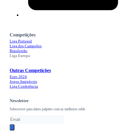
Competições
Liga Portugal
Liga dos Campeões
Brasileirão
Liga Europa
Outras Competições
Euro 2024
Jogos Amigáveis
Liga Conferência
Newsletter
Subscrever para dares palpites com as melhores odds