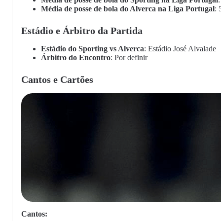
Média de posse de bola do Alverca na Liga Portugal
:
Estádio e Árbitro da Partida
Estádio do Sporting vs Alverca
: Estádio José Alvalade
Árbitro do Encontro
: Por definir
Cantos e Cartões
Cantos: