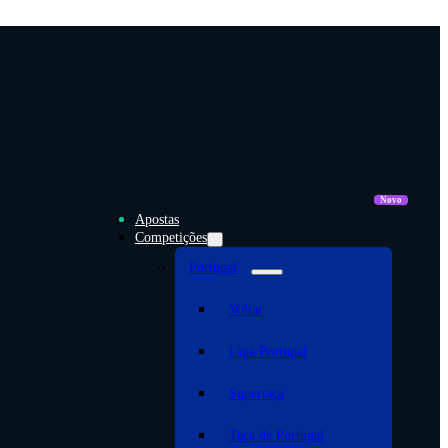
Apostas
Competições
Portugal
Voltar
Liga Portugal
Supertaça
Taça de Portugal