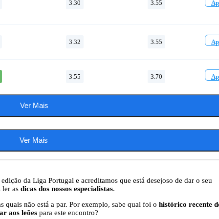
3.30
3.55
Ap
3.32
3.55
Ap
3.55
3.70
Ap
Ver Mais
Ver Mais
a edição da Liga Portugal e acreditamos que está desejoso de dar o seu
 ler as
dicas dos nossos especialistas
.
 quais não está a par. Por exemplo, sabe qual foi o
histórico recente d
ar aos leões
para este encontro?