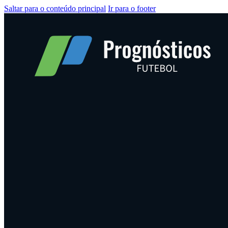
Saltar para o conteúdo principal
Ir para o footer