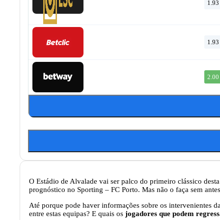
1.93
1.93
2.00
O Estádio de Alvalade vai ser palco do primeiro clássico dest
prognóstico no Sporting – FC Porto. Mas não o faça sem antes
Até porque pode haver informações sobre os intervenientes das
entre estas equipas? E quais os
jogadores que podem regress