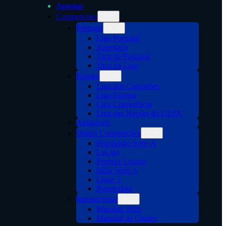
Apostas
Competições
Portugal
Liga Portugal
Supertaça
Taça de Portugal
Taça da Liga
Europa
Liga dos Campeões
Liga Europa
Liga Conferência
Liga das Nações da UEFA
Amigáveis
Outras Competições
Brasileirão Serie A
LaLiga
Premier League
Itália Série A
Ligue 1
Bundesliga
Internacional
Mundial 2026
Mundial de Clubes