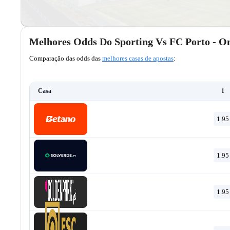
Melhores Odds Do Sporting Vs FC Porto - O
Comparação das odds das
melhores casas de apostas
:
Casa
1
1.95
1.95
1.95