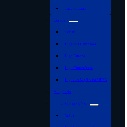
Taça da Liga
Europa
Voltar
Liga dos Campeões
Liga Europa
Liga Conferência
Liga das Nações da UEFA
Amigáveis
Outras Competições
Voltar