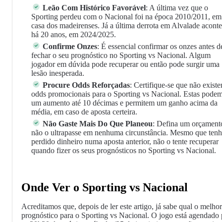
Leão Com Histórico Favorável
: A última vez que o
Sporting perdeu com o Nacional foi na época 2010/2011, em
casa dos madeirenses. Já a última derrota em Alvalade acont
há 20 anos, em 2024/2025.
Confirme Onzes
: É essencial confirmar os onzes antes d
fechar o seu prognóstico no Sporting vs Nacional. Algum
jogador em dúvida pode recuperar ou então pode surgir uma
lesão inesperada.
Procure Odds Reforçadas
: Certifique-se que não exist
odds promocionais para o Sporting vs Nacional. Estas podem
um aumento até 10 décimas e permitem um ganho acima da
média, em caso de aposta certeira.
Não Gaste Mais Do Que Planeou
: Defina um orçament
não o ultrapasse em nenhuma circunstância. Mesmo que ten
perdido dinheiro numa aposta anterior, não o tente recuperar
quando fizer os seus prognósticos no Sporting vs Nacional.
Onde Ver o Sporting vs Nacional
Acreditamos que, depois de ler este artigo, já sabe qual o melhor
prognóstico para o Sporting vs Nacional. O jogo está agendado 