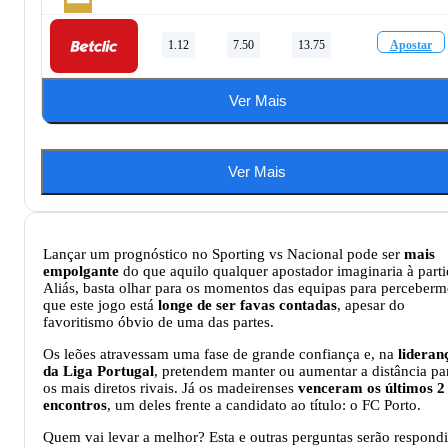
1.12
7.50
13.75
Apostar
Ver Mais
Ver Mais
Lançar um prognóstico no Sporting vs Nacional pode ser
mais
empolgante
do que aquilo qualquer apostador imaginaria à parti
Aliás, basta olhar para os momentos das equipas para perceberm
que este jogo está
longe de ser favas contadas
, apesar do
favoritismo óbvio de uma das partes.
Os leões atravessam uma fase de grande confiança e, na
lideran
da Liga Portugal
, pretendem manter ou aumentar a distância pa
os mais diretos rivais. Já os madeirenses
venceram os últimos 2
encontros
, um deles frente a candidato ao título: o FC Porto.
Quem vai levar a melhor? Esta e outras perguntas serão respond