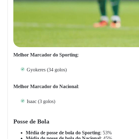
Melhor Marcador do Sporting
:
Gyokeres (34 golos)
Melhor Marcador do Nacional
:
Isaac (3 golos)
Posse de Bola
Média de posse de bola do Sporting
: 53%
Média de posse de bola do Nacional
: 45%