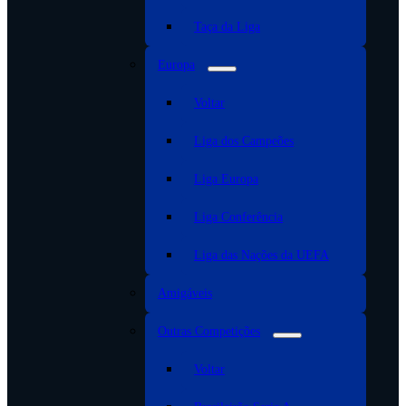
Taça da Liga
Europa
Voltar
Liga dos Campeões
Liga Europa
Liga Conferência
Liga das Nações da UEFA
Amigáveis
Outras Competições
Voltar