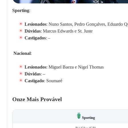
Sporting
:
Lesionados
: Nuno Santos, Pedro Gonçalves, Eduardo Q
Dúvidas
: Marcus Edwards e St. Juste
Castigados
: –
Nacional
:
Lesionados
: Miguel Baeza e Nigel Thomas
Dúvidas
: –
Castigado
: Soumaré
Onze Mais Provável
Sporting