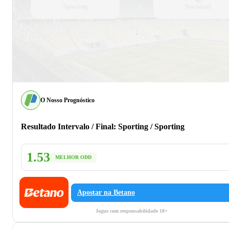
Sporting
Nacional
O Nosso Prognóstico
Resultado Intervalo / Final: Sporting / Sporting
1.53
MELHOR ODD
Apostar na Betano
Jogue com responsabilidade 18+