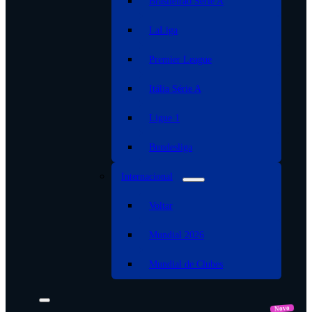
Brasileirão Serie A
LaLiga
Premier League
Itália Série A
Ligue 1
Bundesliga
Internacional
Voltar
Mundial 2026
Mundial de Clubes