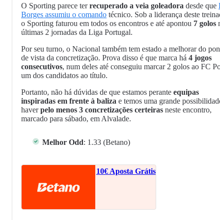
O Sporting parece ter
recuperado a veia goleadora
desde que
Borges assumiu o comando
técnico. Sob a liderança deste treina
o Sporting faturou em todos os encontros e até apontou
7 golos
últimas 2 jornadas da Liga Portugal.
Por seu turno, o Nacional também tem estado a melhorar do pon
de vista da concretização. Prova disso é que marca há
4 jogos
consecutivos
, num deles até conseguiu marcar 2 golos ao FC Po
um dos candidatos ao título.
Portanto, não há dúvidas de que estamos perante
equipas
inspiradas em frente à baliza
e temos uma grande possibilidad
haver
pelo menos 3 concretizações certeiras
neste encontro,
marcado para sábado, em Alvalade.
Melhor Odd
: 1.33 (Betano)
10€ Aposta Grátis