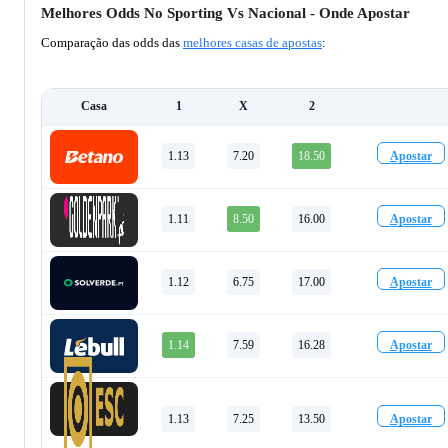
Melhores Odds No Sporting Vs Nacional - Onde Apostar
Comparação das odds das
melhores casas de apostas
:
Casa
1
X
2
1.13
7.20
18.50
Apostar
1.11
8.50
16.00
Apostar
1.12
6.75
17.00
Apostar
1.14
7.59
16.28
Apostar
1.13
7.25
13.50
Apostar