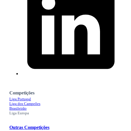
Competições
Liga Portugal
Liga dos Campeões
Brasileirão
Liga Europa
Outras Competições