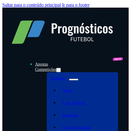
Saltar para o conteúdo principal
Ir para o footer
Apostas
Competições
Portugal
Voltar
Liga Portugal
Supertaça
Taça de Portugal