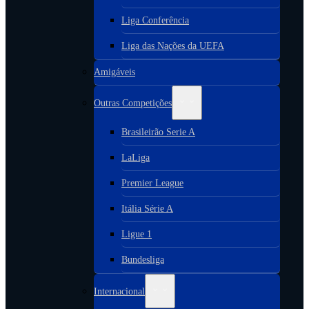
Liga Conferência
Liga das Nações da UEFA
Amigáveis
Outras Competições
Brasileirão Serie A
LaLiga
Premier League
Itália Série A
Ligue 1
Bundesliga
Internacional