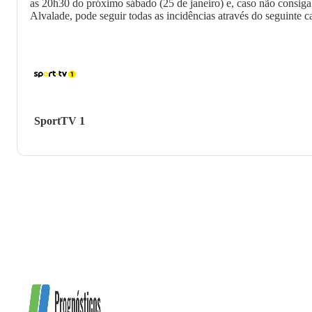
as 20h30 do próximo sábado (25 de janeiro) e, caso não consiga 
Alvalade, pode seguir todas as incidências através do seguinte c
SportTV 1