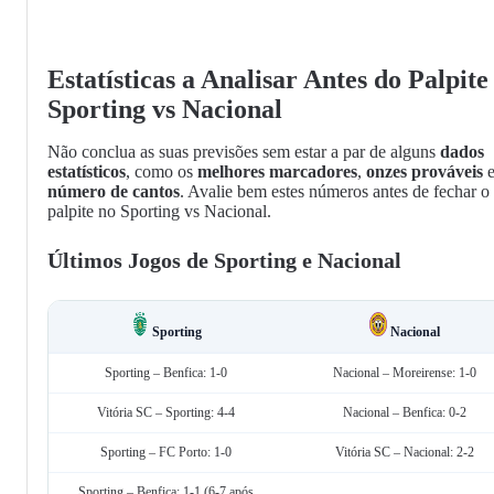
Estatísticas a Analisar Antes do Palpite
Sporting vs Nacional
Não conclua as suas previsões sem estar a par de alguns
dados
estatísticos
, como os
melhores marcadores
,
onzes prováveis
número de cantos
. Avalie bem estes números antes de fechar o
palpite no Sporting vs Nacional.
Últimos Jogos de Sporting e Nacional
Sporting
Nacional
Sporting – Benfica: 1-0
Nacional – Moreirense: 1-0
Vitória SC – Sporting: 4-4
Nacional – Benfica: 0-2
Sporting – FC Porto: 1-0
Vitória SC – Nacional: 2-2
Sporting – Benfica: 1-1 (6-7 após