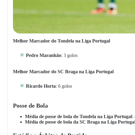
Melhor Marcador do Tondela na Liga Portugal
Pedro Maranhão
: 3 golos
Melhor Marcador do SC Braga na Liga Portugal
Ricardo Horta
: 6 golos
Posse de Bola
Média de posse de bola do Tondela na Liga Portugal
:
Média de posse de bola da SC Braga na Liga Portuga