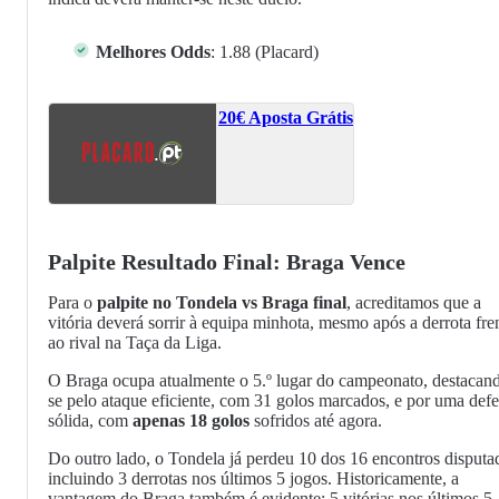
Melhores Odds
: 1.88 (Placard)
20€ Aposta Grátis
Palpite Resultado Final: Braga Vence
Para o
palpite no Tondela vs Braga final
, acreditamos que a
vitória deverá sorrir à equipa minhota, mesmo após a derrota fre
ao rival na Taça da Liga.
O Braga ocupa atualmente o 5.º lugar do campeonato, destacan
se pelo ataque eficiente, com 31 golos marcados, e por uma def
sólida, com
apenas 18 golos
sofridos até agora.
Do outro lado, o Tondela já perdeu 10 dos 16 encontros disputa
incluindo 3 derrotas nos últimos 5 jogos. Historicamente, a
vantagem do Braga também é evidente: 5 vitórias nos últimos 5