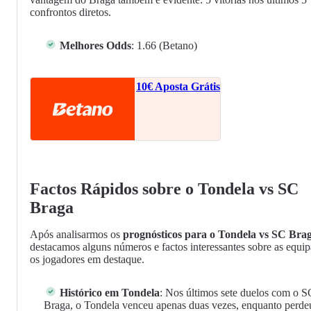
confrontos diretos.
Melhores Odds
: 1.66 (Betano)
10€ Aposta Grátis
Factos Rápidos sobre o Tondela vs SC
Braga
Após analisarmos os
prognósticos para o Tondela vs SC Bra
destacamos alguns números e factos interessantes sobre as equip
os jogadores em destaque.
Histórico em Tondela
: Nos últimos sete duelos com o S
Braga, o Tondela venceu apenas duas vezes, enquanto perde