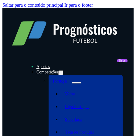
Saltar para o conteúdo principal
Ir para o footer
Apostas
Competições
Portugal
Voltar
Liga Portugal
Supertaça
Taça de Portugal