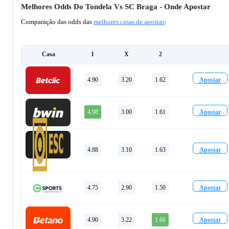
Melhores Odds Do Tondela Vs SC Braga - Onde Apostar
Comparação das odds das
melhores casas de apostas
:
Casa
1
X
2
4.90
3.20
1.62
Apostar
4.98
3.00
1.61
Apostar
4.88
3.10
1.63
Apostar
4.75
2.90
1.50
Apostar
4.90
3.22
1.66
Apostar