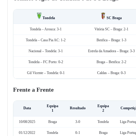
Tondela
SC Braga
Tondela – Arouca: 3-1
Vitória SC – Braga: 2-1
Tondela – Casa Pia AC: 1-2
Benfica – Braga: 1-3
Nacional – Tondela: 3-1
Estrela da Amadora – Braga: 3-3
Tondela – FC Porto: 0-2
Braga – Benfica: 2-2
Gil Vicente – Tondela: 0-1
Caldas – Braga: 0-3
Frente a Frente
Equipa
Equipa
Data
Resultado
Competiç
1
2
10/08/2025
Braga
3-0
Tondela
Liga Portu
01/12/2022
Tondela
0-1
Braga
Liga Portu