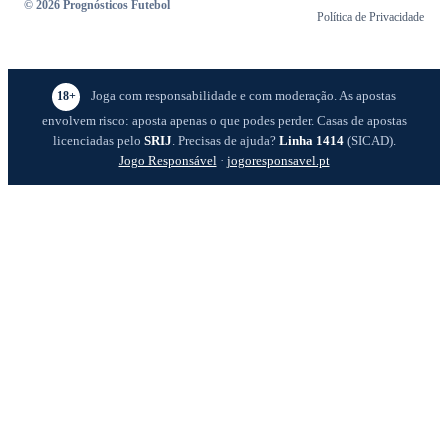
© 2026 Prognósticos Futebol
Política de Privacidade
Joga com responsabilidade e com moderação. As apostas
18+
envolvem risco: aposta apenas o que podes perder. Casas de apostas
licenciadas pelo
SRIJ
. Precisas de ajuda?
Linha 1414
(SICAD).
Jogo Responsável
·
jogoresponsavel.pt