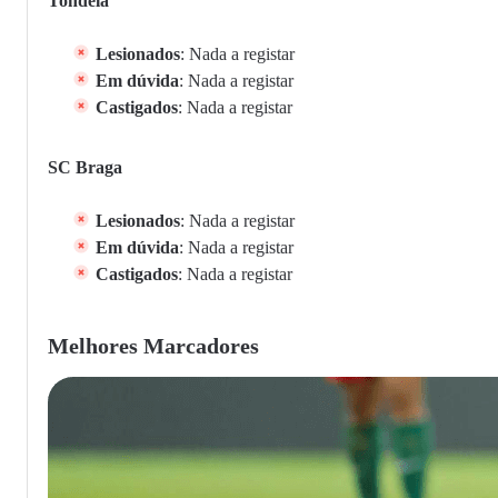
Tondela
Lesionados
: Nada a registar
Em dúvida
: Nada a registar
Castigados
: Nada a registar
SC Braga
Lesionados
: Nada a registar
Em dúvida
: Nada a registar
Castigados
: Nada a registar
Melhores Marcadores