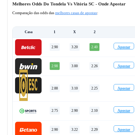
Melhores Odds Do Tondela Vs Vitória SC - Onde Apostar
Comparação das odds das
melhores casas de apostas
:
Casa
1
X
2
2.90
3.20
2.40
Apostar
2.98
3.00
2.26
Apostar
2.88
3.10
2.25
Apostar
2.75
2.90
2.10
Apostar
2.90
3.22
2.29
Apostar