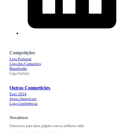
Competições
Liga Portugal
Liga dos Campeões
Brasileirão
Liga Europa
Outras Competições
Euro 2024
Jogos Amigáveis
Liga Conferência
Newsletter
Subscrever para dares palpites com as melhores odds