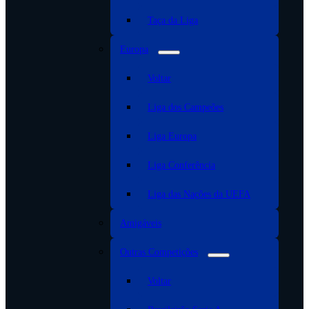
Taça da Liga
Europa
Voltar
Liga dos Campeões
Liga Europa
Liga Conferência
Liga das Nações da UEFA
Amigáveis
Outras Competições
Voltar