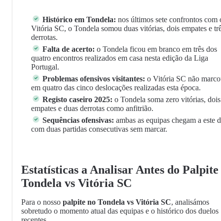
Histórico em Tondela:
nos últimos sete confrontos com 
Vitória SC, o Tondela somou duas vitórias, dois empates e tr
derrotas.
Falta de acerto:
o Tondela ficou em branco em três dos
quatro encontros realizados em casa nesta edição da Liga
Portugal.
Problemas ofensivos visitantes:
o Vitória SC não marco
em quatro das cinco deslocações realizadas esta época.
Registo caseiro 2025:
o Tondela soma zero vitórias, dois
empates e duas derrotas como anfitrião.
Sequências ofensivas:
ambas as equipas chegam a este d
com duas partidas consecutivas sem marcar.
Estatísticas a Analisar Antes do Palpite
Tondela vs Vitória SC
Para o nosso
palpite no Tondela vs Vitória SC
, analisámos
sobretudo o momento atual das equipas e o histórico dos duelos
recentes.