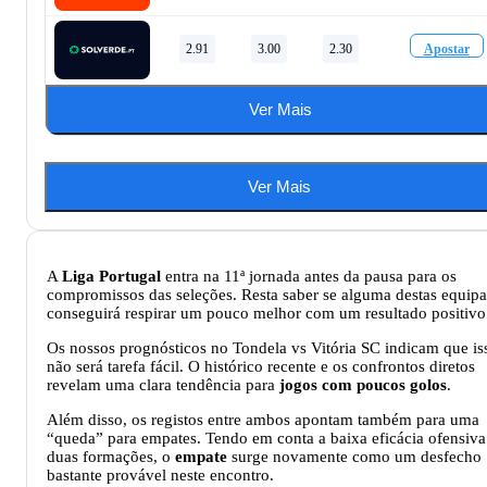
2.91
3.00
2.30
Apostar
Ver Mais
Ver Mais
A
Liga Portugal
entra na 11ª jornada antes da pausa para os
compromissos das seleções. Resta saber se alguma destas equipa
conseguirá respirar um pouco melhor com um resultado positivo
Os nossos prognósticos no Tondela vs Vitória SC indicam que is
não será tarefa fácil. O histórico recente e os confrontos diretos
revelam uma clara tendência para
jogos com poucos golos
.
Além disso, os registos entre ambos apontam também para uma
“queda” para empates. Tendo em conta a baixa eficácia ofensiva
duas formações, o
empate
surge novamente como um desfecho
bastante provável neste encontro.