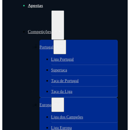
Apostas
Competições
Portugal
Liga Portugal
Supertaça
Taça de Portugal
Taça da Liga
Europa
Liga dos Campeões
Liga Europa