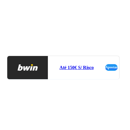
Até 150€ S/ Risco
Apostar