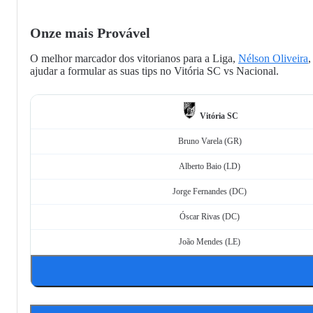
Onze mais Provável
O melhor marcador dos vitorianos para a Liga,
Nélson Oliveira
,
ajudar a formular as suas tips no Vitória SC vs Nacional.
Vitória SC
Bruno Varela (GR)
Alberto Baio (LD)
Jorge Fernandes (DC)
Óscar Rivas (DC)
João Mendes (LE)