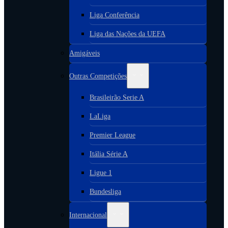
Liga Conferência
Liga das Nações da UEFA
Amigáveis
Outras Competições
Brasileirão Serie A
LaLiga
Premier League
Itália Série A
Ligue 1
Bundesliga
Internacional