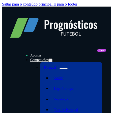
Saltar para o conteúdo principal
Ir para o footer
Apostas
Competições
Portugal
Voltar
Liga Portugal
Supertaça
Taça de Portugal