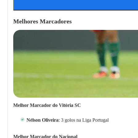
Melhores Marcadores
Melhor Marcador do Vitória SC
Nélson Oliveira
: 3 golos na Liga Portugal
Melhor Marcador do Nacional