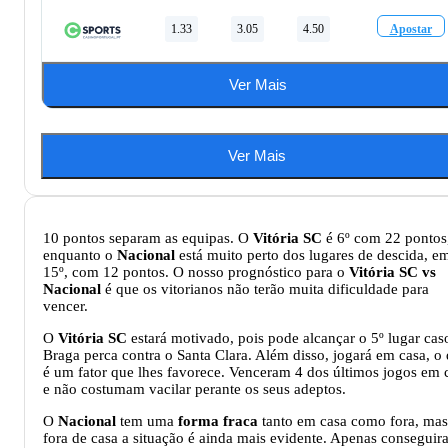
1.33
3.05
4.50
Apostar
Ver Mais
Ver Mais
10 pontos separam as equipas. O
Vitória SC
é 6º com 22 pontos
enquanto o
Nacional
está muito perto dos lugares de descida, e
15º, com 12 pontos. O nosso prognóstico para o
Vitória SC vs
Nacional
é que os vitorianos não terão muita dificuldade para
vencer.
O
Vitória SC
estará motivado, pois pode alcançar o 5º lugar cas
Braga perca contra o Santa Clara. Além disso, jogará em casa, o
é um fator que lhes favorece. Venceram 4 dos últimos jogos em 
e não costumam vacilar perante os seus adeptos.
O
Nacional
tem uma
forma fraca
tanto em casa como fora, mas
fora de casa a situação é ainda mais evidente. Apenas conseguir