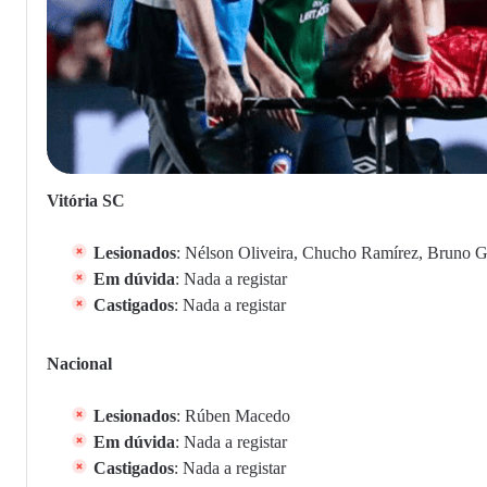
Vitória SC
Lesionados
: Nélson Oliveira, Chucho Ramírez, Bruno G
Em dúvida
: Nada a registar
Castigados
: Nada a registar
Nacional
Lesionados
: Rúben Macedo
Em dúvida
: Nada a registar
Castigados
: Nada a registar