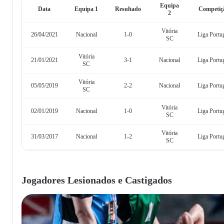
Equipa
Data
Equipa 1
Resultado
Competiç
2
Vitória
26/04/2021
Nacional
1-0
Liga Portu
SC
Vitória
21/01/2021
3-1
Nacional
Liga Portu
SC
Vitória
05/05/2019
2-2
Nacional
Liga Portu
SC
Vitória
02/01/2019
Nacional
1-0
Liga Portu
SC
Vitória
31/03/2017
Nacional
1-2
Liga Portu
SC
Jogadores Lesionados e Castigados