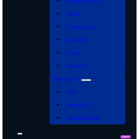
Brasileirão Serie A
LaLiga
Premier League
Itália Série A
Ligue 1
Bundesliga
Internacional
Voltar
Mundial 2026
Mundial de Clubes