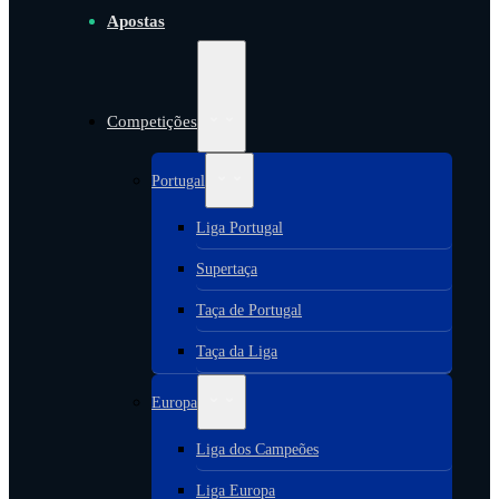
Apostas
Competições
Portugal
Liga Portugal
Supertaça
Taça de Portugal
Taça da Liga
Europa
Liga dos Campeões
Liga Europa