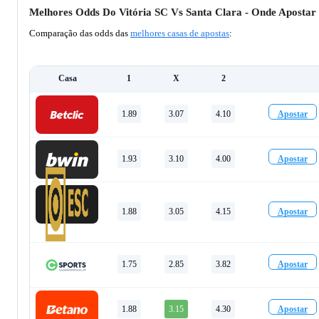
Melhores Odds Do Vitória SC Vs Santa Clara - Onde Apostar
Comparação das odds das
melhores casas de apostas
:
Casa
1
X
2
1.89
3.07
4.10
Apostar
1.93
3.10
4.00
Apostar
1.88
3.05
4.15
Apostar
1.75
2.85
3.82
Apostar
1.88
3.15
4.30
Apostar