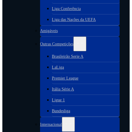
Liga Conferência
Liga das Nações da UEFA
Amigáveis
Outras Competições
Brasileirão Serie A
LaLiga
Premier League
Itália Série A
Ligue 1
Bundesliga
Internacional