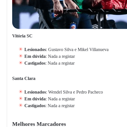
Vitória SC
Lesionados
: Gustavo Silva e Mikel Villanueva
Em dúvida
: Nada a registar
Castigados
: Nada a registar
Santa Clara
Lesionados
: Wendel Silva e Pedro Pacheco
Em dúvida
: Nada a registar
Castigados
: Nada a registar
Melhores Marcadores