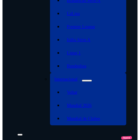
Brasileirão Serie A
LaLiga
Premier League
Itália Série A
Ligue 1
Bundesliga
Internacional
Voltar
Mundial 2026
Mundial de Clubes