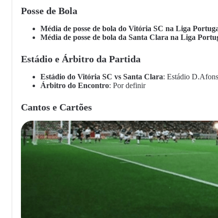
Posse de Bola
Média de posse de bola do Vitória SC na Liga Portuga
Média de posse de bola da Santa Clara na Liga Portu
Estádio e Árbitro da Partida
Estádio do Vitória SC vs Santa Clara
: Estádio D.Afon
Árbitro do Encontro
: Por definir
Cantos e Cartões