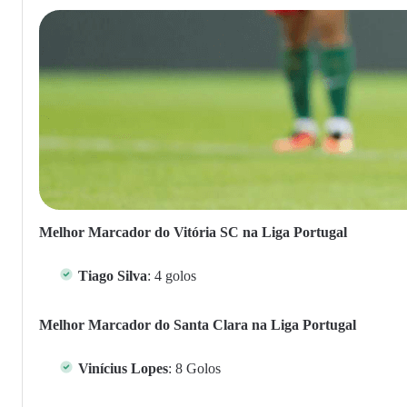
Melhor Marcador do Vitória SC na Liga Portugal
Tiago Silva
: 4 golos
Melhor Marcador do Santa Clara na Liga Portugal
Vinícius Lopes
: 8 Golos