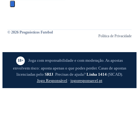
© 2026 Prognósticos Futebol
Política de Privacidade
Joga com responsabilidade e com moderação. As apostas
18+
envolvem risco: aposta apenas o que podes perder. Casas de apostas
licenciadas pelo
SRIJ
. Precisas de ajuda?
Linha 1414
(SICAD).
Jogo Responsável
·
jogoresponsavel.pt