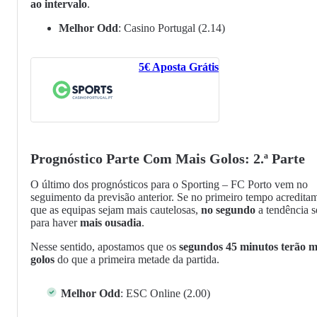
ao intervalo
.
Melhor Odd
: Casino Portugal (2.14)
5€ Aposta Grátis
Prognóstico Parte Com Mais Golos: 2.ª Parte
O último dos prognósticos para o Sporting – FC Porto vem no
seguimento da previsão anterior. Se no primeiro tempo acredita
que as equipas sejam mais cautelosas,
no segundo
a tendência s
para haver
mais ousadia
.
Nesse sentido, apostamos que os
segundos 45 minutos terão m
golos
do que a primeira metade da partida.
Melhor Odd
: ESC Online (2.00)