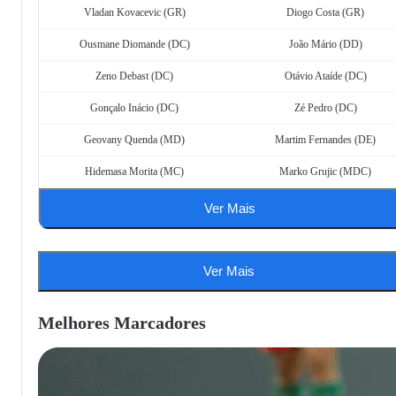
Vladan Kovacevic (GR)
Diogo Costa (GR)
Ousmane Diomande (DC)
João Mário (DD)
Zeno Debast (DC)
Otávio Ataíde (DC)
Gonçalo Inácio (DC)
Zé Pedro (DC)
Geovany Quenda (MD)
Martim Fernandes (DE)
Hidemasa Morita (MC)
Marko Grujic (MDC)
Ver Mais
Ver Mais
Melhores Marcadores