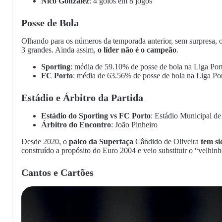
Nico González
: 4 golos em 8 jogos
Posse de Bola
Olhando para os números da temporada anterior, sem surpresa,
3 grandes. Ainda assim,
o líder não é o campeão
.
Sporting
: média de 59.10% de posse de bola na Liga Port
FC Porto
: média de 63.56% de posse de bola na Liga Por
Estádio e Árbitro da Partida
Estádio do Sporting vs FC Porto
: Estádio Municipal de
Árbitro do Encontro
: João Pinheiro
Desde 2020, o
palco da Supertaça
Cândido de Oliveira
tem si
construído a propósito do Euro 2004 e veio substituir o “velhin
Cantos e Cartões