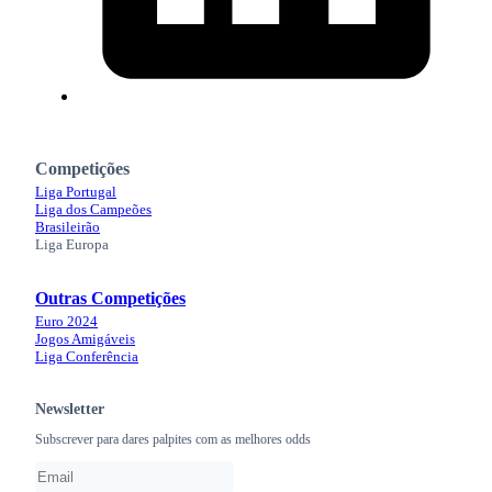
Competições
Liga Portugal
Liga dos Campeões
Brasileirão
Liga Europa
Outras Competições
Euro 2024
Jogos Amigáveis
Liga Conferência
Newsletter
Subscrever para dares palpites com as melhores odds