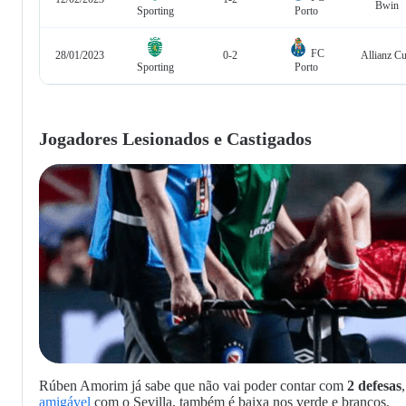
Bwin
Sporting
Porto
FC
28/01/2023
0-2
Allianz C
Sporting
Porto
Jogadores Lesionados e Castigados
Rúben Amorim já sabe que não vai poder contar com
2 defesas
amigável
com o Sevilla, também é baixa nos verde e brancos.