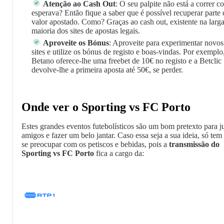
Atenção ao Cash Out
: O seu palpite não está a correr 
esperava? Então fique a saber que é possível recuperar parte
valor apostado. Como? Graças ao cash out, existente na larg
maioria dos sites de apostas legais.
Aproveite os Bónus
: Aproveite para experimentar novos
sites e utilize os bónus de registo e boas-vindas. Por exemplo
Betano oferece-lhe uma freebet de 10€ no registo e a Betclic
devolve-lhe a primeira aposta até 50€, se perder.
Onde ver o Sporting vs FC Porto
Estes grandes eventos futebolísticos são um bom pretexto para j
amigos e fazer um belo jantar. Caso essa seja a sua ideia, só tem
se preocupar com os petiscos e bebidas, pois a
transmissão do
Sporting vs FC Porto
fica a cargo da: