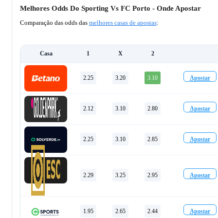
Melhores Odds Do Sporting Vs FC Porto - Onde Apostar
Comparação das odds das
melhores casas de apostas
:
Casa
1
X
2
2.25
3.20
3.10
Apostar
2.12
3.10
2.80
Apostar
2.25
3.10
2.85
Apostar
2.29
3.25
2.95
Apostar
1.95
2.65
2.44
Apostar