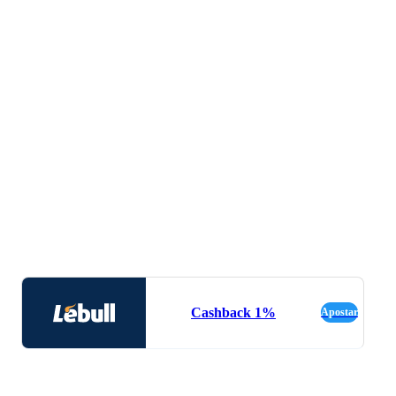
Cashback 1%
Apostar