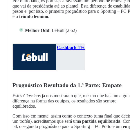
Por outro lado, os portistas atravessam um período de renovação
que vai da presidência até ao plantel. Esta diferença de estabilid
pesou e, por isso, o primeiro prognóstico para o Sporting – FC 
é o
triunfo leonino
.
Melhor Odd
: LeBull (2.62)
Cashback 1%
Prognóstico Resultado da 1.ª Parte: Empate
Estes
Clássicos
já nos mostraram que, mesmo que haja uma gra
diferença na forma das equipas, os resultados são sempre
equilibrados.
Com isso em mente, assim como o contexto (uma final que deci
um troféu), acreditamos que será uma
partida equilibrada
. Co
tal, o segundo prognóstico para o Sporting – FC Porto é um
emp