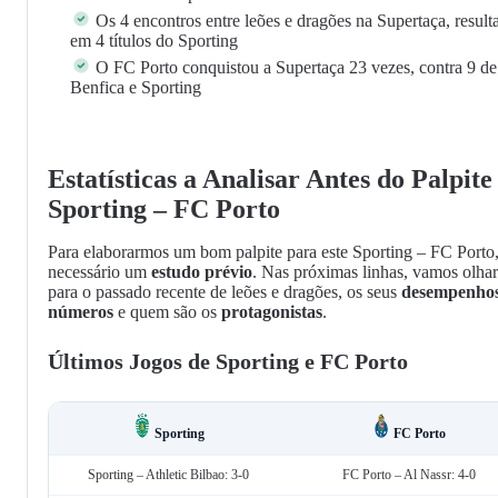
Os 4 encontros entre leões e dragões na Supertaça, resul
em 4 títulos do Sporting
O FC Porto conquistou a Supertaça 23 vezes, contra 9 de
Benfica e Sporting
Estatísticas a Analisar Antes do Palpite
Sporting – FC Porto
Para elaborarmos um bom palpite para este Sporting – FC Porto,
necessário um
estudo prévio
. Nas próximas linhas, vamos olhar
para o passado recente de leões e dragões, os seus
desempenho
números
e quem são os
protagonistas
.
Últimos Jogos de Sporting e FC Porto
Sporting
FC Porto
Sporting – Athletic Bilbao: 3-0
FC Porto – Al Nassr: 4-0