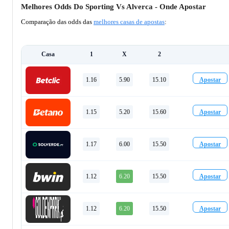
Melhores Odds Do Sporting Vs Alverca - Onde Apostar
Comparação das odds das
melhores casas de apostas
:
Casa
1
X
2
1.16
5.90
15.10
Apostar
1.15
5.20
15.60
Apostar
1.17
6.00
15.50
Apostar
1.12
6.20
15.50
Apostar
1.12
6.20
15.50
Apostar