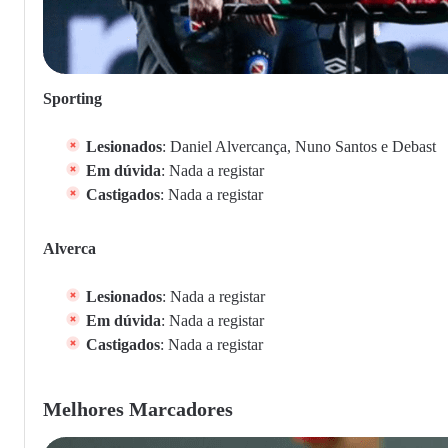
Sporting
Lesionados
: Daniel Alvercança, Nuno Santos e Debast
Em dúvida
: Nada a registar
Castigados
: Nada a registar
Alverca
Lesionados
: Nada a registar
Em dúvida
: Nada a registar
Castigados
: Nada a registar
Melhores Marcadores