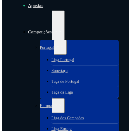
Apostas
Competições
Portugal
Liga Portugal
Supertaça
Taça de Portugal
Taça da Liga
Europa
Liga dos Campeões
Liga Europa