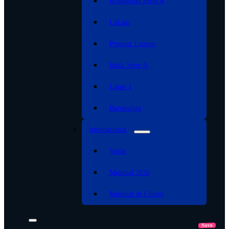
Brasileirão Serie A
LaLiga
Premier League
Itália Série A
Ligue 1
Bundesliga
Internacional
Voltar
Mundial 2026
Mundial de Clubes