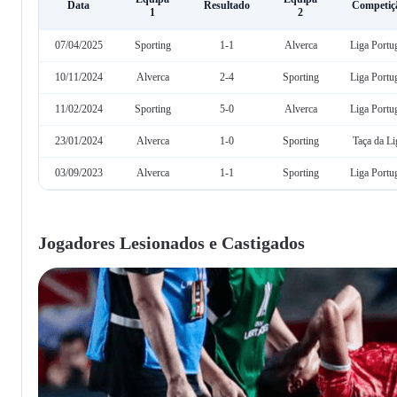
Data
Resultado
Competiç
1
2
07/04/2025
Sporting
1-1
Alverca
Liga Portu
10/11/2024
Alverca
2-4
Sporting
Liga Portu
11/02/2024
Sporting
5-0
Alverca
Liga Portu
23/01/2024
Alverca
1-0
Sporting
Taça da Li
03/09/2023
Alverca
1-1
Sporting
Liga Portu
Jogadores Lesionados e Castigados