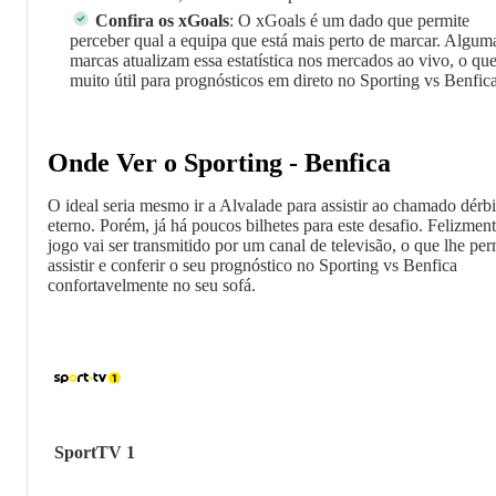
Confira os xGoals
: O xGoals é um dado que permite
perceber qual a equipa que está mais perto de marcar. Algum
marcas atualizam essa estatística nos mercados ao vivo, o que
muito útil para prognósticos em direto no Sporting vs Benfica
Onde Ver o Sporting - Benfica
O ideal seria mesmo ir a Alvalade para assistir ao chamado dérbi
eterno. Porém, já há poucos bilhetes para este desafio. Felizment
jogo vai ser transmitido por um canal de televisão, o que lhe per
assistir e conferir o seu prognóstico no Sporting vs Benfica
confortavelmente no seu sofá.
SportTV 1