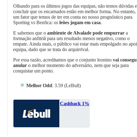
Olhando para os últimos jogos das equipas, não temos dúvidas 
concluir que os encarnados estão em melhor forma. No entanto,
um fator que temos de ter em conta no nosso prognóstico para
Sporting vs Benfica: os
leões jogam em casa
.
E sabemos que o
ambiente de Alvalade pode empurrar
a
formação anfitriã para um resultado menos negativo, como o
empate. Ainda mais, o público vai estar mais empolgado no apoi
equipa, dado que se trata do arquirrival.
Por essa razão, acreditamos que o conjunto leonino
vai consegu
anular
o melhor momento do adversário, nem que seja para
conquistar um ponto.
Melhor Odd
: 3.59 (LeBull)
Cashback 1%