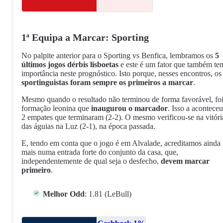
1ª Equipa a Marcar: Sporting
No palpite anterior para o Sporting vs Benfica, lembramos os
5
últimos jogos dérbis lisboetas
e este é um fator que também te
importância neste prognóstico. Isto porque, nesses encontros, os
sportinguistas foram sempre os primeiros a marcar
.
Mesmo quando o resultado não terminou de forma favorável, foi
formação leonina que
inaugurou o marcador
. Isso a acontece
2 empates que terminaram (2-2). O mesmo verificou-se na vitóri
das águias na Luz (2-1), na época passada.
E, tendo em conta que o jogo é em Alvalade, acreditamos ainda
mais numa entrada forte do conjunto da casa, que,
independentemente de qual seja o desfecho,
devem marcar
primeiro
.
Melhor Odd
: 1.81 (LeBull)