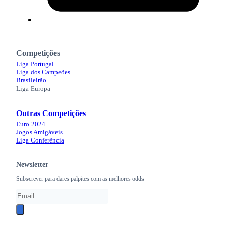
Competições
Liga Portugal
Liga dos Campeões
Brasileirão
Liga Europa
Outras Competições
Euro 2024
Jogos Amigáveis
Liga Conferência
Newsletter
Subscrever para dares palpites com as melhores odds