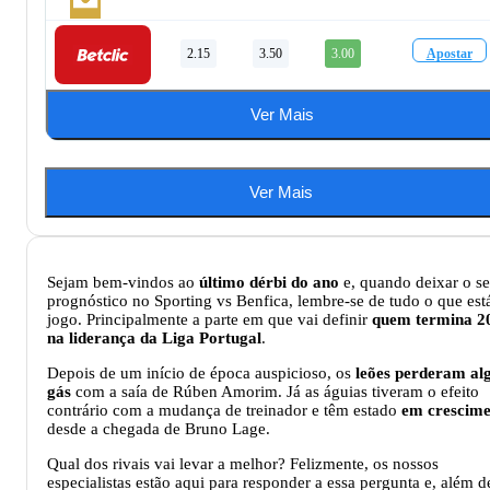
2.15
3.50
3.00
Apostar
Ver Mais
Ver Mais
Sejam bem-vindos ao
último dérbi do ano
e, quando deixar o s
prognóstico no Sporting vs Benfica, lembre-se de tudo o que es
jogo. Principalmente a parte em que vai definir
quem termina 2
na liderança da Liga Portugal
.
Depois de um início de época auspicioso, os
leões perderam a
gás
com a saía de Rúben Amorim. Já as águias tiveram o efeito
contrário com a mudança de treinador e têm estado
em crescime
desde a chegada de Bruno Lage.
Qual dos rivais vai levar a melhor? Felizmente, os nossos
especialistas estão aqui para responder a essa pergunta e, além d