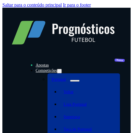
Saltar para o conteúdo principal
Ir para o footer
Apostas
Competições
Portugal
Voltar
Liga Portugal
Supertaça
Taça de Portugal